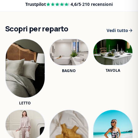
Trustpilot
4,6
/5
·
210
recensioni
Scopri per reparto
Vedi tutto
TAVOLA
BAGNO
LETTO