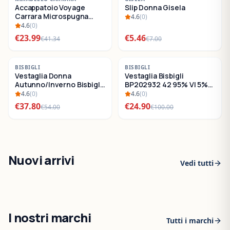
Accappatoio Voyage
Slip Donna Gisela
SALDI
SALDI
Carrara Microspugna
4.6
(
0
)
Cotone
4.6
(
0
)
€
23.99
€
5.46
€
41.34
€
7.00
-
30
%
-
75
%
BISBIGLI
BISBIGLI
Vestaglia Donna
Vestaglia Bisbigli
SALDI
SALDI
Autunno/Inverno Bisbigli
BP202932 42 95% VI 5%
BO288632
EA
4.6
(
0
)
4.6
(
0
)
€
37.80
€
24.90
€
54.00
€
100.00
Nuovi arrivi
Vedi tutti
I nostri marchi
Tutti i marchi