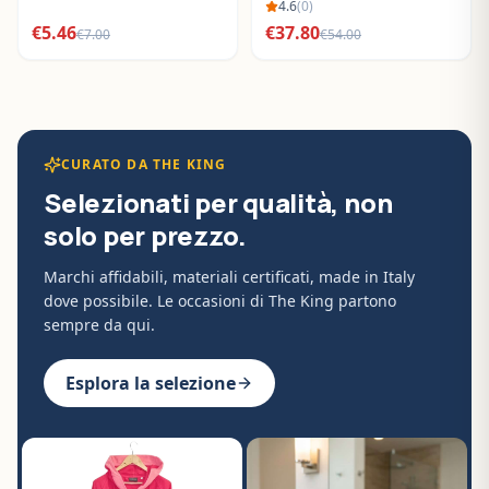
BO288632
4.6
(
0
)
€
5.46
€
37.80
€
7.00
€
54.00
CURATO DA THE KING
Selezionati per qualità, non
solo per prezzo.
Marchi affidabili, materiali certificati, made in Italy
dove possibile. Le occasioni di The King partono
sempre da qui.
Esplora la selezione