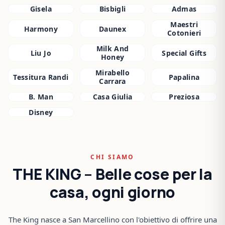
Gisela
Bisbigli
Admas
Maestri
Harmony
Daunex
Cotonieri
Milk And
Liu Jo
Special Gifts
Honey
Mirabello
Tessitura Randi
Papalina
Carrara
B. Man
Casa Giulia
Preziosa
Disney
CHI SIAMO
THE KING – Belle cose per la
casa, ogni giorno
The King nasce a San Marcellino con l'obiettivo di offrire una