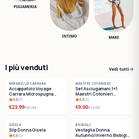
PIGIAMERIA
INTIMO
MARE
I più venduti
Vedi tutti
-
42
%
-
25
%
MIRABELLO CARRARA
MAESTRI COTONIERI
Accappatoio Voyage
Set Asciugamani 1+1
SALDI
SALDI
Carrara Microspugna
Maestri Cotonieri
Cotone
Eternity Spugna di
4.6
(
0
)
4.6
(
0
)
Cotone
€
23.99
€
9.00
€
41.34
€
12.00
-
22
%
-
30
%
GISELA
BISBIGLI
Slip Donna Gisela
Vestaglia Donna
SALDI
SALDI
Autunno/Inverno Bisbigli
4.6
(
0
)