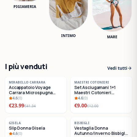
PIGIAMERIA
INTIMO
MARE
I più venduti
Vedi tutti
-
42
%
-
25
%
MIRABELLO CARRARA
MAESTRI COTONIERI
Accappatoio Voyage
Set Asciugamani 1+1
SALDI
SALDI
Carrara Microspugna
Maestri Cotonieri
Cotone
Eternity Spugna di
4.6
(
0
)
4.6
(
0
)
Cotone
€
23.99
€
9.00
€
41.34
€
12.00
-
22
%
-
30
%
GISELA
BISBIGLI
Slip Donna Gisela
Vestaglia Donna
SALDI
SALDI
Autunno/Inverno Bisbigli
4.6
(
0
)