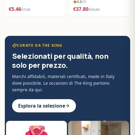
BO288632
4.6
(
0
)
€
5.46
€
37.80
€
7.00
€
54.00
CURATO DA THE KING
Selezionati per qualità, non
solo per prezzo.
Marchi affidabili, materiali certificati, made in Italy
dove possibile. Le occasioni di The King partono
sempre da qui.
Esplora la selezione