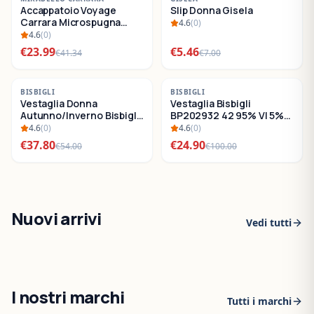
Accappatoio Voyage
Slip Donna Gisela
SALDI
SALDI
Carrara Microspugna
4.6
(
0
)
Cotone
4.6
(
0
)
€
23.99
€
5.46
€
41.34
€
7.00
-
30
%
-
75
%
BISBIGLI
BISBIGLI
Vestaglia Donna
Vestaglia Bisbigli
SALDI
SALDI
Autunno/Inverno Bisbigli
BP202932 42 95% VI 5%
BO288632
EA
4.6
(
0
)
4.6
(
0
)
€
37.80
€
24.90
€
54.00
€
100.00
Nuovi arrivi
Vedi tutti
I nostri marchi
Tutti i marchi