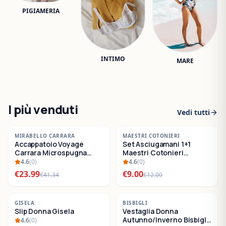
PIGIAMERIA
INTIMO
MARE
I più venduti
Vedi tutti
-
42
%
-
25
%
MIRABELLO CARRARA
MAESTRI COTONIERI
Accappatoio Voyage
Set Asciugamani 1+1
SALDI
SALDI
Carrara Microspugna
Maestri Cotonieri
Cotone
Eternity Spugna di
4.6
(
0
)
4.6
(
0
)
Cotone
€
23.99
€
9.00
€
41.34
€
12.00
-
22
%
-
30
%
GISELA
BISBIGLI
Slip Donna Gisela
Vestaglia Donna
SALDI
SALDI
Autunno/Inverno Bisbigli
4.6
(
0
)