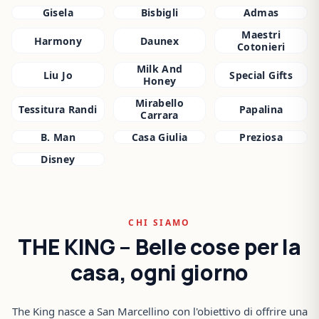
Gisela
Bisbigli
Admas
Maestri
Harmony
Daunex
Cotonieri
Milk And
Liu Jo
Special Gifts
Honey
Mirabello
Tessitura Randi
Papalina
Carrara
B. Man
Casa Giulia
Preziosa
Disney
CHI SIAMO
THE KING – Belle cose per la
casa, ogni giorno
The King nasce a San Marcellino con l'obiettivo di offrire una