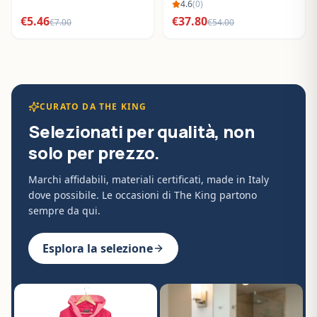
BO288632
4.6
(
0
)
€
5.46
€
37.80
€
7.00
€
54.00
CURATO DA THE KING
Selezionati per qualità, non
solo per prezzo.
Marchi affidabili, materiali certificati, made in Italy
dove possibile. Le occasioni di The King partono
sempre da qui.
Esplora la selezione