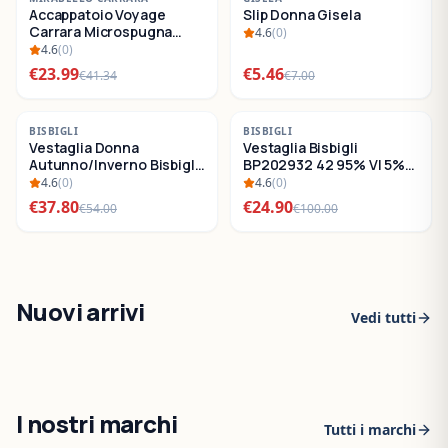
Accappatoio Voyage
Slip Donna Gisela
SALDI
SALDI
Carrara Microspugna
4.6
(
0
)
Cotone
4.6
(
0
)
€
23.99
€
5.46
€
41.34
€
7.00
-
30
%
-
75
%
BISBIGLI
BISBIGLI
Vestaglia Donna
Vestaglia Bisbigli
SALDI
SALDI
Autunno/Inverno Bisbigli
BP202932 42 95% VI 5%
BO288632
EA
4.6
(
0
)
4.6
(
0
)
€
37.80
€
24.90
€
54.00
€
100.00
Nuovi arrivi
Vedi tutti
I nostri marchi
Tutti i marchi