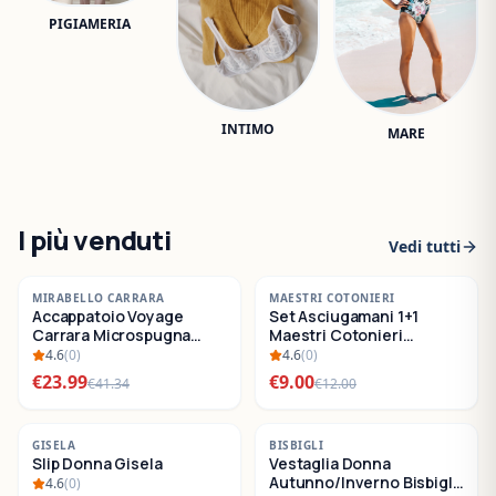
PIGIAMERIA
INTIMO
MARE
I più venduti
Vedi tutti
-
42
%
-
25
%
MIRABELLO CARRARA
MAESTRI COTONIERI
Accappatoio Voyage
Set Asciugamani 1+1
SALDI
SALDI
Carrara Microspugna
Maestri Cotonieri
Cotone
Eternity Spugna di
4.6
(
0
)
4.6
(
0
)
Cotone
€
23.99
€
9.00
€
41.34
€
12.00
-
22
%
-
30
%
GISELA
BISBIGLI
Slip Donna Gisela
Vestaglia Donna
SALDI
SALDI
Autunno/Inverno Bisbigli
4.6
(
0
)