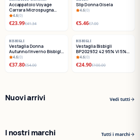
Accappatoio Voyage
Slip Donna Gisela
SALDI
SALDI
Carrara Microspugna
4.6
(
0
)
Cotone
4.6
(
0
)
€
23.99
€
5.46
€
41.34
€
7.00
-
30
%
-
75
%
BISBIGLI
BISBIGLI
Vestaglia Donna
Vestaglia Bisbigli
SALDI
SALDI
Autunno/Inverno Bisbigli
BP202932 42 95% VI 5%
BO288632
EA
4.6
(
0
)
4.6
(
0
)
€
37.80
€
24.90
€
54.00
€
100.00
Nuovi arrivi
Vedi tutti
I nostri marchi
Tutti i marchi