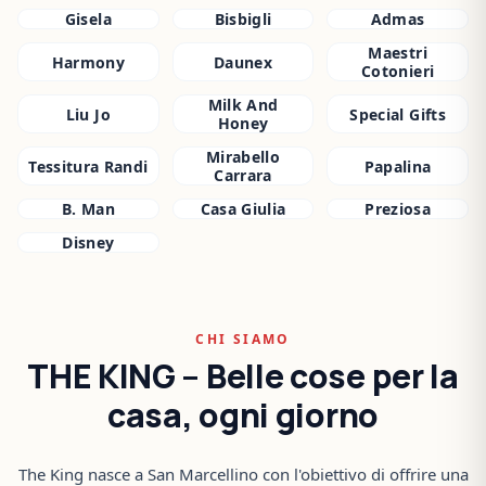
Gisela
Bisbigli
Admas
Maestri
Harmony
Daunex
Cotonieri
Milk And
Liu Jo
Special Gifts
Honey
Mirabello
Tessitura Randi
Papalina
Carrara
B. Man
Casa Giulia
Preziosa
Disney
CHI SIAMO
THE KING – Belle cose per la
casa, ogni giorno
The King nasce a San Marcellino con l'obiettivo di offrire una