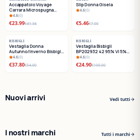
Accappatoio Voyage
Slip Donna Gisela
SALDI
SALDI
Carrara Microspugna
4.6
(
0
)
Cotone
4.6
(
0
)
€
23.99
€
5.46
€
41.34
€
7.00
-
30
%
-
75
%
BISBIGLI
BISBIGLI
Vestaglia Donna
Vestaglia Bisbigli
SALDI
SALDI
Autunno/Inverno Bisbigli
BP202932 42 95% VI 5%
BO288632
EA
4.6
(
0
)
4.6
(
0
)
€
37.80
€
24.90
€
54.00
€
100.00
Nuovi arrivi
Vedi tutti
I nostri marchi
Tutti i marchi