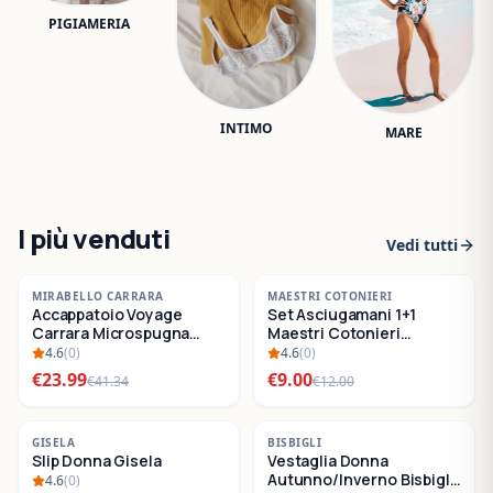
PIGIAMERIA
INTIMO
MARE
I più venduti
Vedi tutti
-
42
%
-
25
%
MIRABELLO CARRARA
MAESTRI COTONIERI
Accappatoio Voyage
Set Asciugamani 1+1
SALDI
SALDI
Carrara Microspugna
Maestri Cotonieri
Cotone
Eternity Spugna di
4.6
(
0
)
4.6
(
0
)
Cotone
€
23.99
€
9.00
€
41.34
€
12.00
-
22
%
-
30
%
GISELA
BISBIGLI
Slip Donna Gisela
Vestaglia Donna
SALDI
SALDI
Autunno/Inverno Bisbigli
4.6
(
0
)