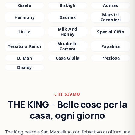
Gisela
Bisbigli
Admas
Maestri
Harmony
Daunex
Cotonieri
Milk And
Liu Jo
Special Gifts
Honey
Mirabello
Tessitura Randi
Papalina
Carrara
B. Man
Casa Giulia
Preziosa
Disney
CHI SIAMO
THE KING – Belle cose per la
casa, ogni giorno
The King nasce a San Marcellino con l'obiettivo di offrire una