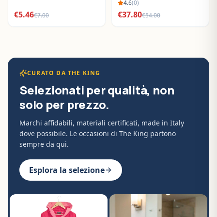
BO288632
4.6
(
0
)
€
5.46
€
37.80
€
7.00
€
54.00
CURATO DA THE KING
Selezionati per qualità, non
solo per prezzo.
Marchi affidabili, materiali certificati, made in Italy
dove possibile. Le occasioni di The King partono
sempre da qui.
Esplora la selezione