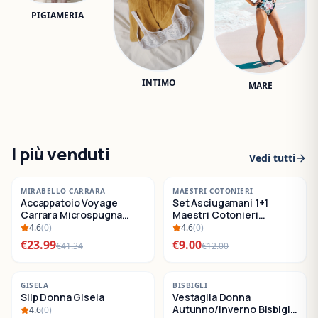
PIGIAMERIA
INTIMO
MARE
I più venduti
Vedi tutti
-
42
%
-
25
%
MIRABELLO CARRARA
MAESTRI COTONIERI
Accappatoio Voyage
Set Asciugamani 1+1
SALDI
SALDI
Carrara Microspugna
Maestri Cotonieri
Cotone
Eternity Spugna di
4.6
(
0
)
4.6
(
0
)
Cotone
€
23.99
€
9.00
€
41.34
€
12.00
-
22
%
-
30
%
GISELA
BISBIGLI
Slip Donna Gisela
Vestaglia Donna
SALDI
SALDI
Autunno/Inverno Bisbigli
4.6
(
0
)