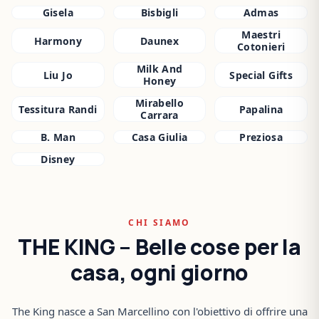
Gisela
Bisbigli
Admas
Maestri
Harmony
Daunex
Cotonieri
Milk And
Liu Jo
Special Gifts
Honey
Mirabello
Tessitura Randi
Papalina
Carrara
B. Man
Casa Giulia
Preziosa
Disney
CHI SIAMO
THE KING – Belle cose per la
casa, ogni giorno
The King nasce a San Marcellino con l'obiettivo di offrire una