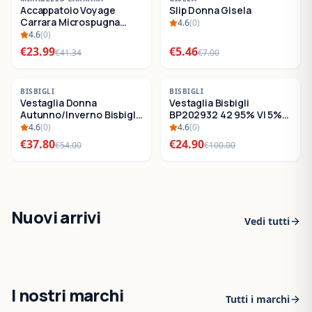
Accappatoio Voyage
Slip Donna Gisela
SALDI
SALDI
Carrara Microspugna
4.6
(
0
)
Cotone
4.6
(
0
)
€
23.99
€
5.46
€
41.34
€
7.00
-
30
%
-
75
%
BISBIGLI
BISBIGLI
Vestaglia Donna
Vestaglia Bisbigli
SALDI
SALDI
Autunno/Inverno Bisbigli
BP202932 42 95% VI 5%
BO288632
EA
4.6
(
0
)
4.6
(
0
)
€
37.80
€
24.90
€
54.00
€
100.00
Nuovi arrivi
Vedi tutti
I nostri marchi
Tutti i marchi