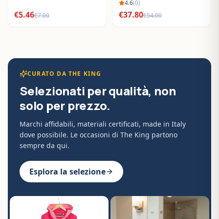
BO288632
4.6
(
0
)
€
5.46
€
37.80
€
7.00
€
54.00
CURATO DA THE KING
Selezionati per qualità, non
solo per prezzo.
Marchi affidabili, materiali certificati, made in Italy
dove possibile. Le occasioni di The King partono
sempre da qui.
Esplora la selezione