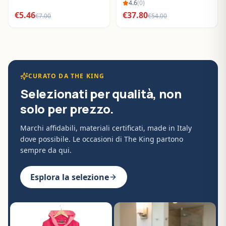
BO288632
4.6
(
0
)
€
5.46
€
37.80
€
7.00
€
54.00
CURATO DA THE KING
Selezionati per qualità, non
solo per prezzo.
Marchi affidabili, materiali certificati, made in Italy
dove possibile. Le occasioni di The King partono
sempre da qui.
Esplora la selezione