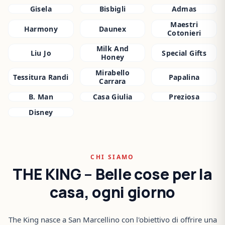
Gisela
Bisbigli
Admas
Maestri
Harmony
Daunex
Cotonieri
Milk And
Liu Jo
Special Gifts
Honey
Mirabello
Tessitura Randi
Papalina
Carrara
B. Man
Casa Giulia
Preziosa
Disney
CHI SIAMO
THE KING – Belle cose per la
casa, ogni giorno
The King nasce a San Marcellino con l'obiettivo di offrire una