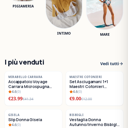
PIGIAMERIA
INTIMO
MARE
I più venduti
Vedi tutti
-
42
%
-
25
%
MIRABELLO CARRARA
MAESTRI COTONIERI
Accappatoio Voyage
Set Asciugamani 1+1
SALDI
SALDI
Carrara Microspugna
Maestri Cotonieri
Cotone
Eternity Spugna di
4.6
(
0
)
4.6
(
0
)
Cotone
€
23.99
€
9.00
€
41.34
€
12.00
-
22
%
-
30
%
GISELA
BISBIGLI
Slip Donna Gisela
Vestaglia Donna
SALDI
SALDI
Autunno/Inverno Bisbigli
4.6
(
0
)