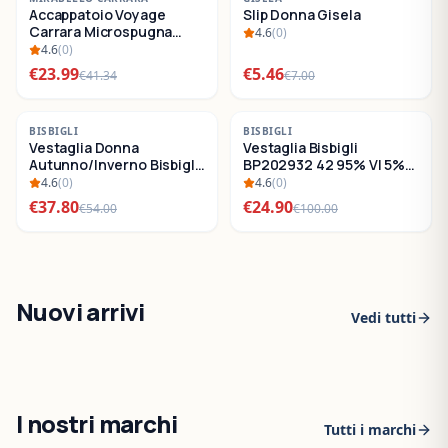
Accappatoio Voyage
Slip Donna Gisela
SALDI
SALDI
Carrara Microspugna
4.6
(
0
)
Cotone
4.6
(
0
)
€
23.99
€
5.46
€
41.34
€
7.00
-
30
%
-
75
%
BISBIGLI
BISBIGLI
Vestaglia Donna
Vestaglia Bisbigli
SALDI
SALDI
Autunno/Inverno Bisbigli
BP202932 42 95% VI 5%
BO288632
EA
4.6
(
0
)
4.6
(
0
)
€
37.80
€
24.90
€
54.00
€
100.00
Nuovi arrivi
Vedi tutti
I nostri marchi
Tutti i marchi