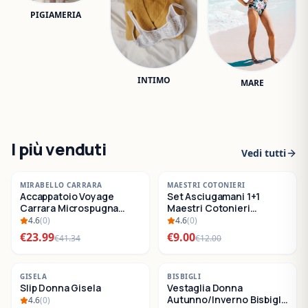
PIGIAMERIA
INTIMO
MARE
I più venduti
Vedi tutti
-
42
%
-
25
%
MIRABELLO CARRARA
MAESTRI COTONIERI
Accappatoio Voyage
Set Asciugamani 1+1
SALDI
SALDI
Carrara Microspugna
Maestri Cotonieri
Cotone
Eternity Spugna di
4.6
(
0
)
4.6
(
0
)
Cotone
€
23.99
€
9.00
€
41.34
€
12.00
-
22
%
-
30
%
GISELA
BISBIGLI
Slip Donna Gisela
Vestaglia Donna
SALDI
SALDI
Autunno/Inverno Bisbigli
4.6
(
0
)