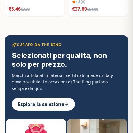
BO288632
4.6
(
0
)
€
5.46
€
37.80
€
7.00
€
54.00
CURATO DA THE KING
Selezionati per qualità, non
solo per prezzo.
Marchi affidabili, materiali certificati, made in Italy
dove possibile. Le occasioni di The King partono
sempre da qui.
Esplora la selezione