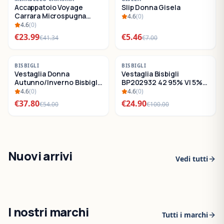
Accappatoio Voyage
Slip Donna Gisela
SALDI
SALDI
Carrara Microspugna
4.6
(
0
)
Cotone
4.6
(
0
)
€
23.99
€
5.46
€
41.34
€
7.00
-
30
%
-
75
%
BISBIGLI
BISBIGLI
Vestaglia Donna
Vestaglia Bisbigli
SALDI
SALDI
Autunno/Inverno Bisbigli
BP202932 42 95% VI 5%
BO288632
EA
4.6
(
0
)
4.6
(
0
)
€
37.80
€
24.90
€
54.00
€
100.00
Nuovi arrivi
Vedi tutti
I nostri marchi
Tutti i marchi