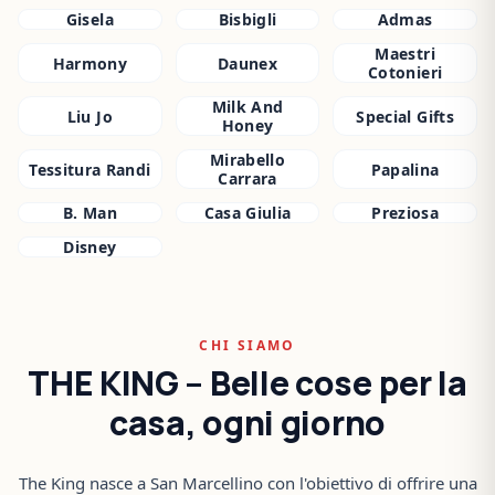
Gisela
Bisbigli
Admas
Maestri
Harmony
Daunex
Cotonieri
Milk And
Liu Jo
Special Gifts
Honey
Mirabello
Tessitura Randi
Papalina
Carrara
B. Man
Casa Giulia
Preziosa
Disney
CHI SIAMO
THE KING – Belle cose per la
casa, ogni giorno
The King nasce a San Marcellino con l'obiettivo di offrire una