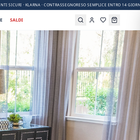
NTI SICURI · KLARNA · CONTRASSEGNO
RESO SEMPLICE ENTRO 14 GIORN
E
SALDI