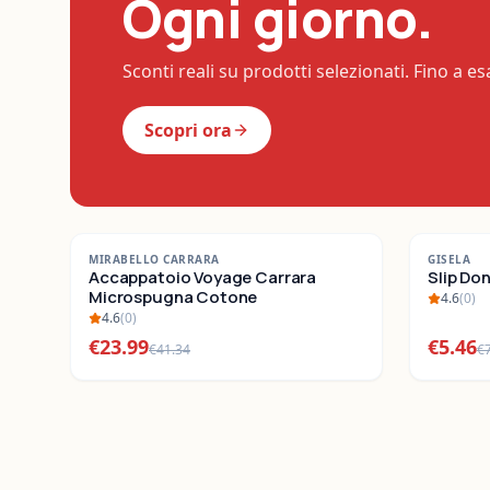
Ogni giorno.
Sconti reali su prodotti selezionati. Fino a e
Scopri ora
-
42
%
-
22
%
MIRABELLO CARRARA
GISELA
SALDI
Accappatoio Voyage Carrara
SALDI
Slip Do
Microspugna Cotone
4.6
(
0
)
4.6
(
0
)
€
23.99
€
5.46
€
41.34
€