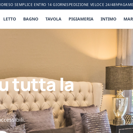
NO
RESO SEMPLICE ENTRO 14 GIORNI
SPEDIZIONE VELOCE 24/48h
PAGAME
LETTO
BAGNO
TAVOLA
PIGIAMERIA
INTIMO
MAR
u tutta la
ccessibili.