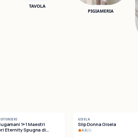
TAVOLA
PIGIAMERIA
-
22
%
COTONIERI
GISELA
iugamani 1+1 Maestri
SALDI
Slip Donna Gisela
ternity Spugna di
4.6
(
0
)