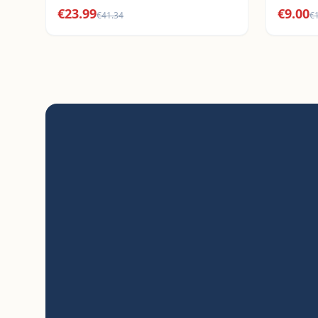
€
23.99
€
9.00
€
41.34
€