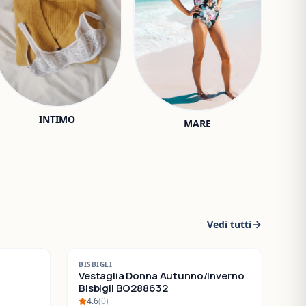
INTIMO
MARE
Vedi tutti
-
30
%
BISBIGLI
SALDI
Vestaglia Donna Autunno/Inverno
Bisbigli BO288632
4.6
(
0
)