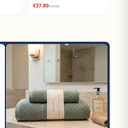
€
37.80
€
54.00