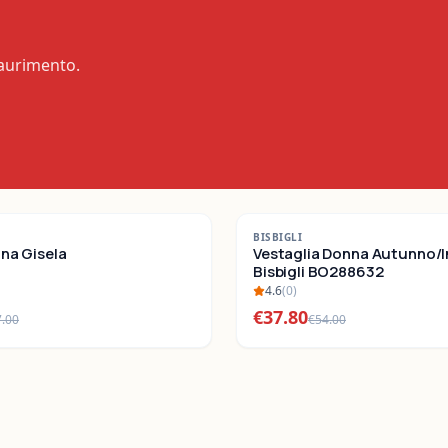
saurimento.
-
30
%
BISBIGLI
nna Gisela
SALDI
Vestaglia Donna Autunno/
Bisbigli BO288632
4.6
(
0
)
€
37.80
7.00
€
54.00