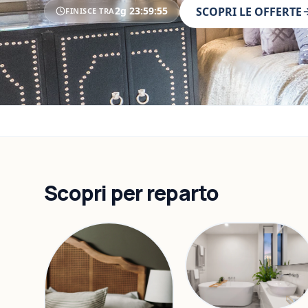
2g
23
:
59
:
53
SCOPRI LE OFFERTE
FINISCE TRA
Scopri per reparto