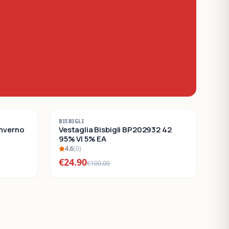
-
75
%
BISBIGLI
Inverno
SALDI
Vestaglia Bisbigli BP202932 42
95% VI 5% EA
4.6
(
0
)
€
24.90
€
100.00