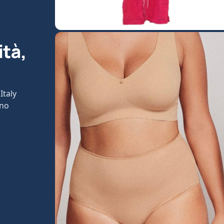
ità,
Italy
ono