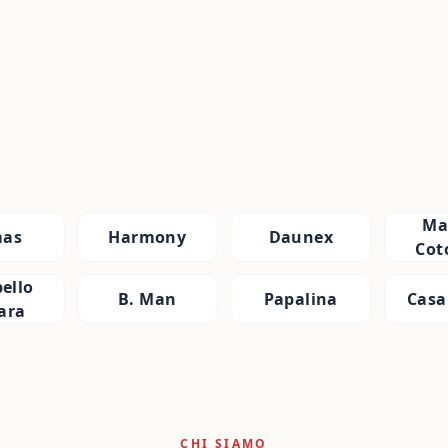
Ma
as
Harmony
Daunex
Cot
ello
B. Man
Papalina
Casa
ara
CHI SIAMO