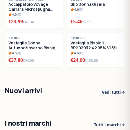
Accappatoio Voyage
Slip Donna Gisela
SALDI
SALDI
Carrara Microspugna
4.6
(
0
)
Cotone
4.6
(
0
)
€
23.99
€
5.46
€
41.34
€
7.00
-
30
%
-
75
%
BISBIGLI
BISBIGLI
Vestaglia Donna
Vestaglia Bisbigli
SALDI
SALDI
Autunno/Inverno Bisbigli
BP202932 42 95% VI 5%
BO288632
EA
4.6
(
0
)
4.6
(
0
)
€
37.80
€
24.90
€
54.00
€
100.00
Nuovi arrivi
Vedi tutti
I nostri marchi
Tutti i marchi