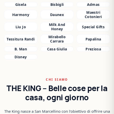
Gisela
Bisbigli
Admas
Maestri
Harmony
Daunex
Cotonieri
Milk And
Liu Jo
Special Gifts
Honey
Mirabello
Tessitura Randi
Papalina
Carrara
B. Man
Casa Giulia
Preziosa
Disney
CHI SIAMO
THE KING – Belle cose per la
casa, ogni giorno
The King nasce a San Marcellino con l'obiettivo di offrire una