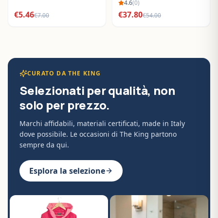
BO288632
4.6
(
0
)
€
5.46
€
37.80
€
7.00
€
54.00
CURATO DA THE KING
Selezionati per qualità, non
solo per prezzo.
Marchi affidabili, materiali certificati, made in Italy
dove possibile. Le occasioni di The King partono
sempre da qui.
Esplora la selezione