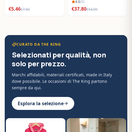
BO288632
4.6
(
0
)
€
5.46
€
37.80
€
7.00
€
54.00
CURATO DA THE KING
Selezionati per qualità, non
solo per prezzo.
Marchi affidabili, materiali certificati, made in Italy
dove possibile. Le occasioni di The King partono
sempre da qui.
Esplora la selezione