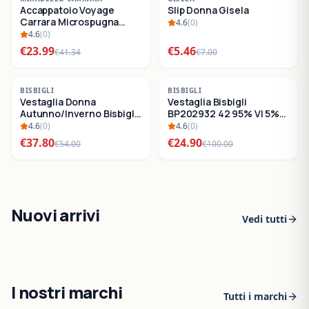
Accappatoio Voyage
Slip Donna Gisela
SALDI
SALDI
Carrara Microspugna
4.6
(
0
)
Cotone
4.6
(
0
)
€
23.99
€
5.46
€
41.34
€
7.00
-
30
%
-
75
%
BISBIGLI
BISBIGLI
Vestaglia Donna
Vestaglia Bisbigli
SALDI
SALDI
Autunno/Inverno Bisbigli
BP202932 42 95% VI 5%
BO288632
EA
4.6
(
0
)
4.6
(
0
)
€
37.80
€
24.90
€
54.00
€
100.00
Nuovi arrivi
Vedi tutti
I nostri marchi
Tutti i marchi