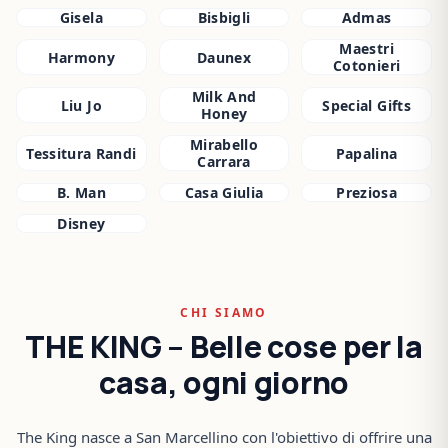
Gisela
Bisbigli
Admas
Maestri
Harmony
Daunex
Cotonieri
Milk And
Liu Jo
Special Gifts
Honey
Mirabello
Tessitura Randi
Papalina
Carrara
B. Man
Casa Giulia
Preziosa
Disney
CHI SIAMO
THE KING – Belle cose per la
casa, ogni giorno
The King nasce a San Marcellino con l'obiettivo di offrire una