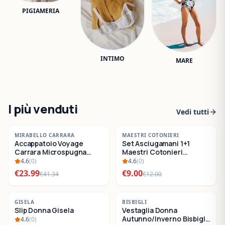
PIGIAMERIA
INTIMO
MARE
I più venduti
Vedi tutti
-
42
%
-
25
%
MIRABELLO CARRARA
MAESTRI COTONIERI
Accappatoio Voyage
Set Asciugamani 1+1
SALDI
SALDI
Carrara Microspugna
Maestri Cotonieri
Cotone
Eternity Spugna di
4.6
(
0
)
4.6
(
0
)
Cotone
€
23.99
€
9.00
€
41.34
€
12.00
-
22
%
-
30
%
GISELA
BISBIGLI
Slip Donna Gisela
Vestaglia Donna
SALDI
SALDI
Autunno/Inverno Bisbigli
4.6
(
0
)