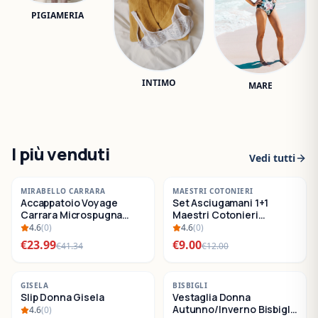
PIGIAMERIA
INTIMO
MARE
I più venduti
Vedi tutti
-
42
%
-
25
%
MIRABELLO CARRARA
MAESTRI COTONIERI
Accappatoio Voyage
Set Asciugamani 1+1
SALDI
SALDI
Carrara Microspugna
Maestri Cotonieri
Cotone
Eternity Spugna di
4.6
(
0
)
4.6
(
0
)
Cotone
€
23.99
€
9.00
€
41.34
€
12.00
-
22
%
-
30
%
GISELA
BISBIGLI
Slip Donna Gisela
Vestaglia Donna
SALDI
SALDI
Autunno/Inverno Bisbigli
4.6
(
0
)