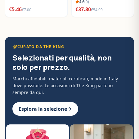
BO288632
4.6
(
0
)
€
5.46
€
37.80
€
7.00
€
54.00
CURATO DA THE KING
Selezionati per qualità, non
solo per prezzo.
Marchi affidabili, materiali certificati, made in Italy
dove possibile. Le occasioni di The King partono
sempre da qui.
Esplora la selezione