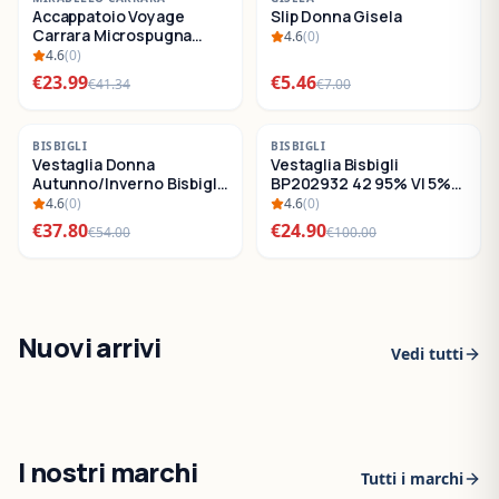
Accappatoio Voyage
Slip Donna Gisela
SALDI
SALDI
Carrara Microspugna
4.6
(
0
)
Cotone
4.6
(
0
)
€
23.99
€
5.46
€
41.34
€
7.00
-
30
%
-
75
%
BISBIGLI
BISBIGLI
Vestaglia Donna
Vestaglia Bisbigli
SALDI
SALDI
Autunno/Inverno Bisbigli
BP202932 42 95% VI 5%
BO288632
EA
4.6
(
0
)
4.6
(
0
)
€
37.80
€
24.90
€
54.00
€
100.00
Nuovi arrivi
Vedi tutti
I nostri marchi
Tutti i marchi