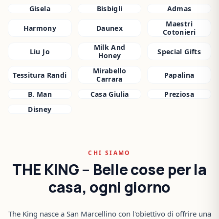
Gisela
Bisbigli
Admas
Maestri
Harmony
Daunex
Cotonieri
Milk And
Liu Jo
Special Gifts
Honey
Mirabello
Tessitura Randi
Papalina
Carrara
B. Man
Casa Giulia
Preziosa
Disney
CHI SIAMO
THE KING – Belle cose per la
casa, ogni giorno
The King nasce a San Marcellino con l'obiettivo di offrire una