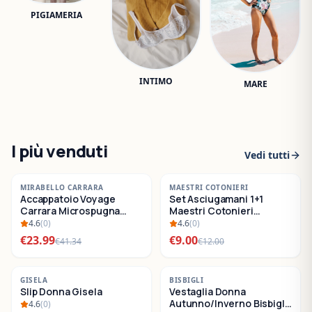
PIGIAMERIA
INTIMO
MARE
I più venduti
Vedi tutti
-
42
%
-
25
%
MIRABELLO CARRARA
MAESTRI COTONIERI
Accappatoio Voyage
Set Asciugamani 1+1
SALDI
SALDI
Carrara Microspugna
Maestri Cotonieri
Cotone
Eternity Spugna di
4.6
(
0
)
4.6
(
0
)
Cotone
€
23.99
€
9.00
€
41.34
€
12.00
-
22
%
-
30
%
GISELA
BISBIGLI
Slip Donna Gisela
Vestaglia Donna
SALDI
SALDI
Autunno/Inverno Bisbigli
4.6
(
0
)