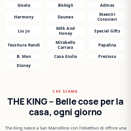
Gisela
Bisbigli
Admas
Maestri
Harmony
Daunex
Cotonieri
Milk And
Liu Jo
Special Gifts
Honey
Mirabello
Tessitura Randi
Papalina
Carrara
B. Man
Casa Giulia
Preziosa
Disney
CHI SIAMO
THE KING – Belle cose per la
casa, ogni giorno
The King nasce a San Marcellino con l'obiettivo di offrire una