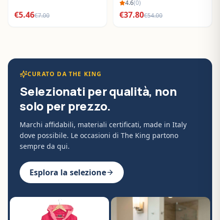
BO288632
4.6
(
0
)
€
5.46
€
37.80
€
7.00
€
54.00
CURATO DA THE KING
Selezionati per qualità, non
solo per prezzo.
Marchi affidabili, materiali certificati, made in Italy
dove possibile. Le occasioni di The King partono
sempre da qui.
Esplora la selezione