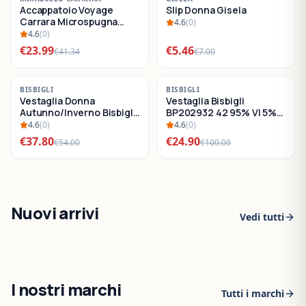
Accappatoio Voyage
Slip Donna Gisela
SALDI
SALDI
Carrara Microspugna
4.6
(
0
)
Cotone
4.6
(
0
)
€
23.99
€
5.46
€
41.34
€
7.00
-
30
%
-
75
%
BISBIGLI
BISBIGLI
Vestaglia Donna
Vestaglia Bisbigli
SALDI
SALDI
Autunno/Inverno Bisbigli
BP202932 42 95% VI 5%
BO288632
EA
4.6
(
0
)
4.6
(
0
)
€
37.80
€
24.90
€
54.00
€
100.00
Nuovi arrivi
Vedi tutti
I nostri marchi
Tutti i marchi