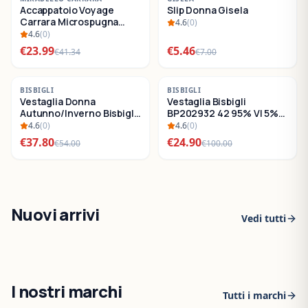
Accappatoio Voyage
Slip Donna Gisela
SALDI
SALDI
Carrara Microspugna
4.6
(
0
)
Cotone
4.6
(
0
)
€
23.99
€
5.46
€
41.34
€
7.00
-
30
%
-
75
%
BISBIGLI
BISBIGLI
Vestaglia Donna
Vestaglia Bisbigli
SALDI
SALDI
Autunno/Inverno Bisbigli
BP202932 42 95% VI 5%
BO288632
EA
4.6
(
0
)
4.6
(
0
)
€
37.80
€
24.90
€
54.00
€
100.00
Nuovi arrivi
Vedi tutti
I nostri marchi
Tutti i marchi