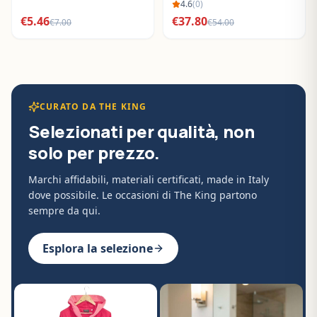
BO288632
4.6
(
0
)
€
5.46
€
37.80
€
7.00
€
54.00
CURATO DA THE KING
Selezionati per qualità, non
solo per prezzo.
Marchi affidabili, materiali certificati, made in Italy
dove possibile. Le occasioni di The King partono
sempre da qui.
Esplora la selezione