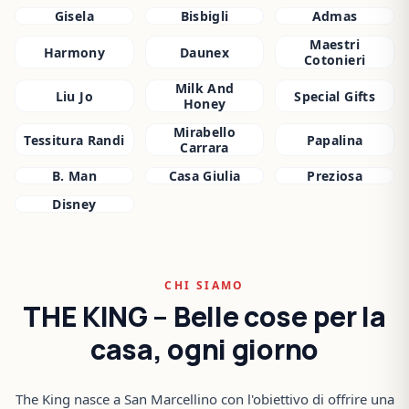
Gisela
Bisbigli
Admas
Maestri
Harmony
Daunex
Cotonieri
Milk And
Liu Jo
Special Gifts
Honey
Mirabello
Tessitura Randi
Papalina
Carrara
B. Man
Casa Giulia
Preziosa
Disney
CHI SIAMO
THE KING – Belle cose per la
casa, ogni giorno
The King nasce a San Marcellino con l'obiettivo di offrire una