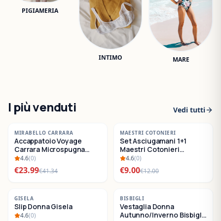
PIGIAMERIA
INTIMO
MARE
I più venduti
Vedi tutti
-
42
%
-
25
%
MIRABELLO CARRARA
MAESTRI COTONIERI
Accappatoio Voyage
Set Asciugamani 1+1
SALDI
SALDI
Carrara Microspugna
Maestri Cotonieri
Cotone
Eternity Spugna di
4.6
(
0
)
4.6
(
0
)
Cotone
€
23.99
€
9.00
€
41.34
€
12.00
-
22
%
-
30
%
GISELA
BISBIGLI
Slip Donna Gisela
Vestaglia Donna
SALDI
SALDI
Autunno/Inverno Bisbigli
4.6
(
0
)