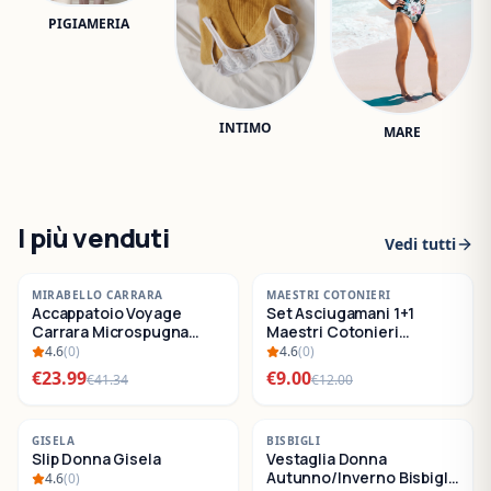
PIGIAMERIA
INTIMO
MARE
I più venduti
Vedi tutti
-
42
%
-
25
%
MIRABELLO CARRARA
MAESTRI COTONIERI
Accappatoio Voyage
Set Asciugamani 1+1
SALDI
SALDI
Carrara Microspugna
Maestri Cotonieri
Cotone
Eternity Spugna di
4.6
(
0
)
4.6
(
0
)
Cotone
€
23.99
€
9.00
€
41.34
€
12.00
-
22
%
-
30
%
GISELA
BISBIGLI
Slip Donna Gisela
Vestaglia Donna
SALDI
SALDI
Autunno/Inverno Bisbigli
4.6
(
0
)