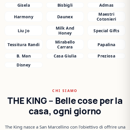
Gisela
Bisbigli
Admas
Maestri
Harmony
Daunex
Cotonieri
Milk And
Liu Jo
Special Gifts
Honey
Mirabello
Tessitura Randi
Papalina
Carrara
B. Man
Casa Giulia
Preziosa
Disney
CHI SIAMO
THE KING – Belle cose per la
casa, ogni giorno
The King nasce a San Marcellino con l'obiettivo di offrire una