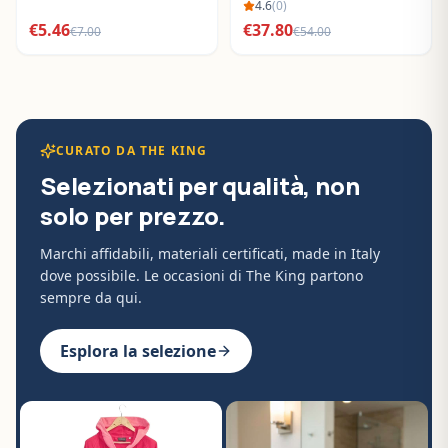
BO288632
4.6
(
0
)
€
5.46
€
37.80
€
7.00
€
54.00
CURATO DA THE KING
Selezionati per qualità, non
solo per prezzo.
Marchi affidabili, materiali certificati, made in Italy
dove possibile. Le occasioni di The King partono
sempre da qui.
Esplora la selezione