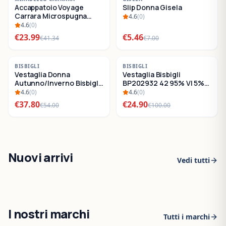
Accappatoio Voyage
Slip Donna Gisela
SALDI
SALDI
Carrara Microspugna
4.6
(
0
)
Cotone
4.6
(
0
)
€
23.99
€
5.46
€
41.34
€
7.00
-
30
%
-
75
%
BISBIGLI
BISBIGLI
Vestaglia Donna
Vestaglia Bisbigli
SALDI
SALDI
Autunno/Inverno Bisbigli
BP202932 42 95% VI 5%
BO288632
EA
4.6
(
0
)
4.6
(
0
)
€
37.80
€
24.90
€
54.00
€
100.00
Nuovi arrivi
Vedi tutti
I nostri marchi
Tutti i marchi