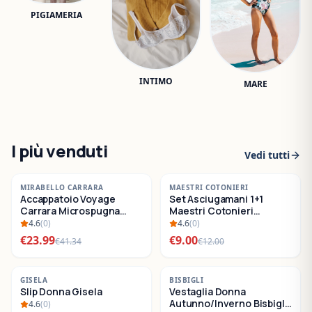
PIGIAMERIA
INTIMO
MARE
I più venduti
Vedi tutti
-
42
%
-
25
%
MIRABELLO CARRARA
MAESTRI COTONIERI
Accappatoio Voyage
Set Asciugamani 1+1
SALDI
SALDI
Carrara Microspugna
Maestri Cotonieri
Cotone
Eternity Spugna di
4.6
(
0
)
4.6
(
0
)
Cotone
€
23.99
€
9.00
€
41.34
€
12.00
-
22
%
-
30
%
GISELA
BISBIGLI
Slip Donna Gisela
Vestaglia Donna
SALDI
SALDI
Autunno/Inverno Bisbigli
4.6
(
0
)