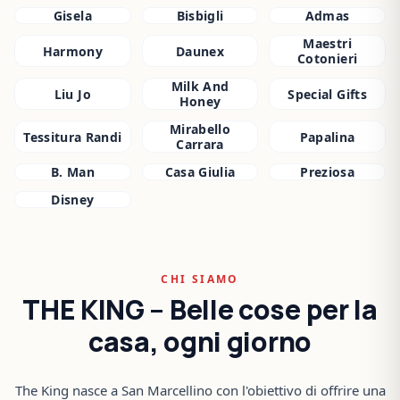
Gisela
Bisbigli
Admas
Maestri
Harmony
Daunex
Cotonieri
Milk And
Liu Jo
Special Gifts
Honey
Mirabello
Tessitura Randi
Papalina
Carrara
B. Man
Casa Giulia
Preziosa
Disney
CHI SIAMO
THE KING – Belle cose per la
casa, ogni giorno
The King nasce a San Marcellino con l'obiettivo di offrire una