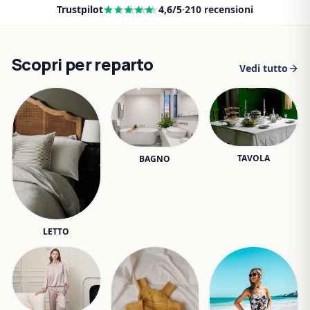
Trustpilot
4,6
/5
·
210
recensioni
Scopri per reparto
Vedi tutto
TAVOLA
BAGNO
LETTO