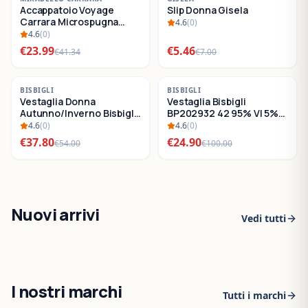
Accappatoio Voyage
Slip Donna Gisela
SALDI
SALDI
Carrara Microspugna
4.6
(
0
)
Cotone
4.6
(
0
)
€
23.99
€
5.46
€
41.34
€
7.00
-
30
%
-
75
%
BISBIGLI
BISBIGLI
Vestaglia Donna
Vestaglia Bisbigli
SALDI
SALDI
Autunno/Inverno Bisbigli
BP202932 42 95% VI 5%
BO288632
EA
4.6
(
0
)
4.6
(
0
)
€
37.80
€
24.90
€
54.00
€
100.00
Nuovi arrivi
Vedi tutti
I nostri marchi
Tutti i marchi