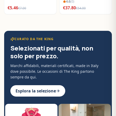
BO288632
4.6
(
0
)
€
5.46
€
37.80
€
7.00
€
54.00
CURATO DA THE KING
Selezionati per qualità, non
solo per prezzo.
Marchi affidabili, materiali certificati, made in Italy
dove possibile. Le occasioni di The King partono
sempre da qui.
Esplora la selezione