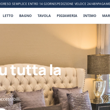
NO
RESO SEMPLICE ENTRO 14 GIORNI
SPEDIZIONE VELOCE 24/48h
PAGAME
LETTO
BAGNO
TAVOLA
PIGIAMERIA
INTIMO
MAR
u tutta la
ccessibili.