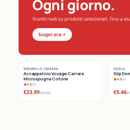
Ogni giorno.
Sconti reali su prodotti selezionati. Fino a e
Scopri ora
-
42
%
-
22
%
MIRABELLO CARRARA
GISELA
SALDI
Accappatoio Voyage Carrara
SALDI
Slip Do
Microspugna Cotone
4.6
(
0
)
4.6
(
0
)
€
23.99
€
5.46
€
41.34
€