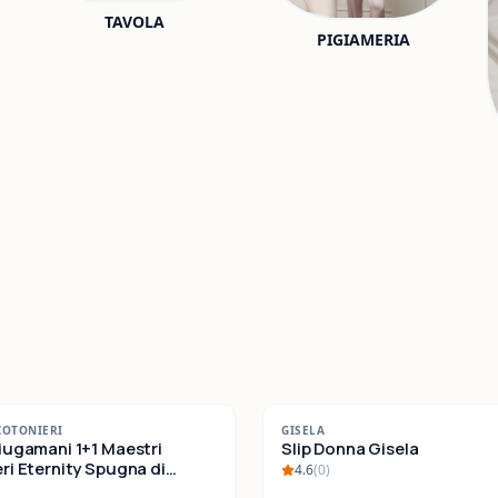
TAVOLA
PIGIAMERIA
-
22
%
COTONIERI
GISELA
iugamani 1+1 Maestri
SALDI
Slip Donna Gisela
ternity Spugna di
4.6
(
0
)