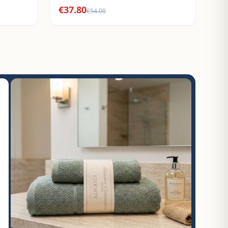
€
37.80
€
54.00