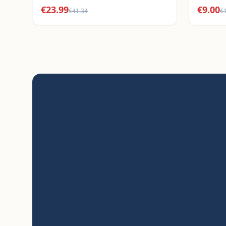
€
23.99
€
9.00
€
41.34
€