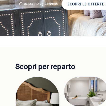
2g
23
:
59
:
43
SCOPRI LE OFFERTE
FINISCE TRA
Scopri per reparto