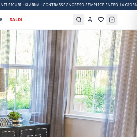
NTI SICURI · KLARNA · CONTRASSEGNO
RESO SEMPLICE ENTRO 14 GIORN
E
SALDI