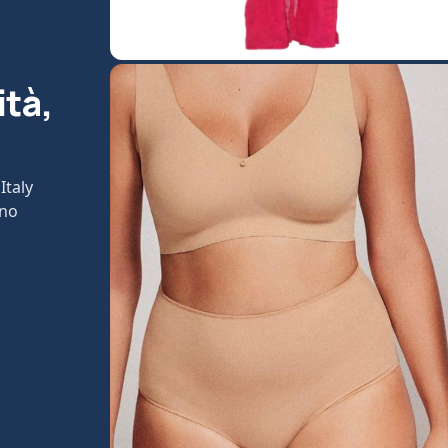
ità,
Italy
ono