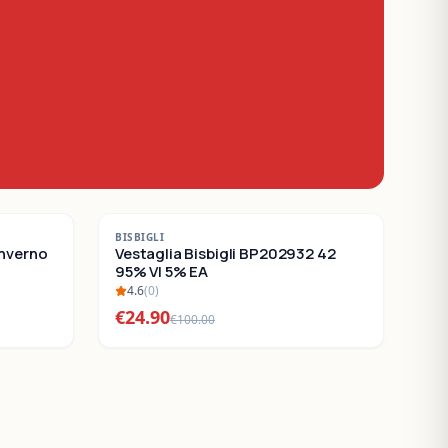
-
75
%
BISBIGLI
Inverno
SALDI
Vestaglia Bisbigli BP202932 42
95% VI 5% EA
4.6
(
0
)
€
24.90
€
100.00