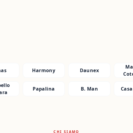
Ma
as
Harmony
Daunex
Cot
ello
Papalina
B. Man
Casa
ara
CHI SIAMO