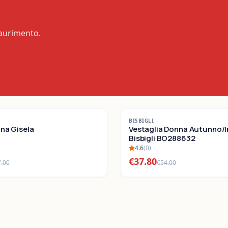
saurimento.
-
30
%
BISBIGLI
nna Gisela
SALDI
Vestaglia Donna Autunno/
Bisbigli BO288632
4.6
(
0
)
€
37.80
7.00
€
54.00