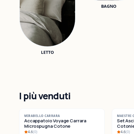
BAGNO
LETTO
I più venduti
-
42
%
-
25
%
MIRABELLO CARRARA
MAESTRI 
SALDI
Accappatoio Voyage Carrara
SALDI
Set Asc
Microspugna Cotone
Cotonieri E
Cotone
4.6
(
0
)
4.6
(
0
)