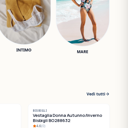
INTIMO
MARE
Vedi tutti
-
30
%
BISBIGLI
SALDI
Vestaglia Donna Autunno/Inverno
Bisbigli BO288632
4.6
(
0
)