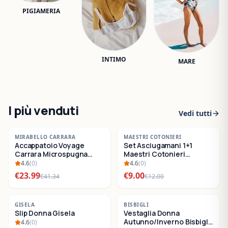
PIGIAMERIA
INTIMO
MARE
I più venduti
Vedi tutti
-
42
%
-
25
%
MIRABELLO CARRARA
MAESTRI COTONIERI
Accappatoio Voyage
Set Asciugamani 1+1
SALDI
SALDI
Carrara Microspugna
Maestri Cotonieri
Cotone
Eternity Spugna di
4.6
(
0
)
4.6
(
0
)
Cotone
€
23.99
€
9.00
€
41.34
€
12.00
-
22
%
-
30
%
GISELA
BISBIGLI
Slip Donna Gisela
Vestaglia Donna
SALDI
SALDI
Autunno/Inverno Bisbigli
4.6
(
0
)