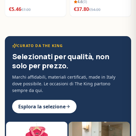
BO288632
4.6
(
0
)
€
5.46
€
37.80
€
7.00
€
54.00
CURATO DA THE KING
Selezionati per qualità, non
solo per prezzo.
Marchi affidabili, materiali certificati, made in Italy
dove possibile. Le occasioni di The King partono
sempre da qui.
Esplora la selezione