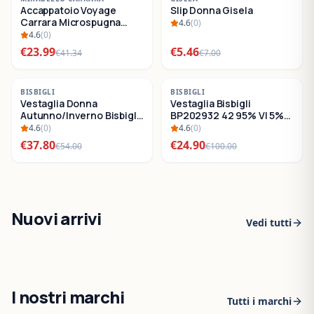
Accappatoio Voyage
Slip Donna Gisela
SALDI
SALDI
Carrara Microspugna
4.6
(
0
)
Cotone
4.6
(
0
)
€
23.99
€
5.46
€
41.34
€
7.00
-
30
%
-
75
%
BISBIGLI
BISBIGLI
Vestaglia Donna
Vestaglia Bisbigli
SALDI
SALDI
Autunno/Inverno Bisbigli
BP202932 42 95% VI 5%
BO288632
EA
4.6
(
0
)
4.6
(
0
)
€
37.80
€
24.90
€
54.00
€
100.00
Nuovi arrivi
Vedi tutti
I nostri marchi
Tutti i marchi