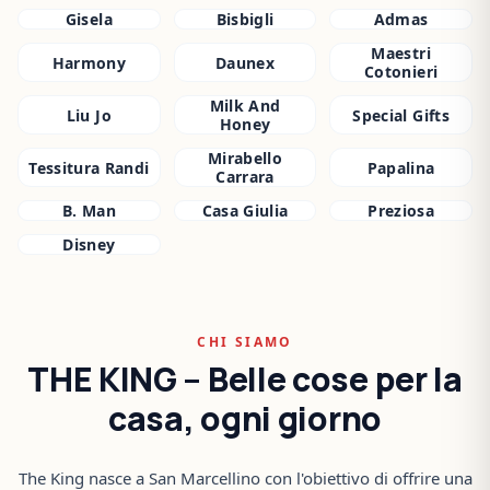
Gisela
Bisbigli
Admas
Maestri
Harmony
Daunex
Cotonieri
Milk And
Liu Jo
Special Gifts
Honey
Mirabello
Tessitura Randi
Papalina
Carrara
B. Man
Casa Giulia
Preziosa
Disney
CHI SIAMO
THE KING – Belle cose per la
casa, ogni giorno
The King nasce a San Marcellino con l'obiettivo di offrire una