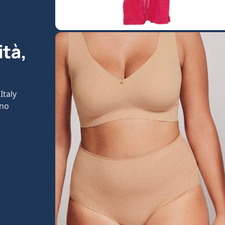
ità,
Italy
ono