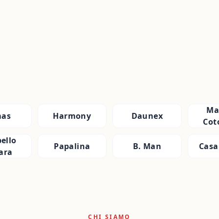
Ma
as
Harmony
Daunex
Cot
ello
Papalina
B. Man
Casa
ara
CHI SIAMO