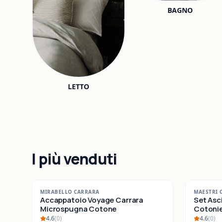
BAGNO
LETTO
I più venduti
-
42
%
-
25
%
MIRABELLO CARRARA
MAESTRI 
SALDI
Accappatoio Voyage Carrara
SALDI
Set Asc
Microspugna Cotone
Cotonieri E
Cotone
4.6
(
0
)
4.6
(
0
)