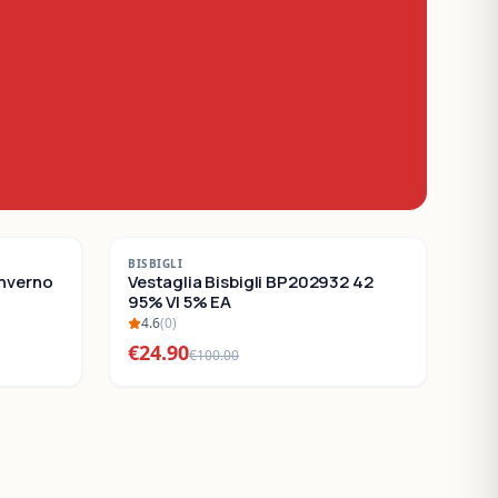
-
75
%
BISBIGLI
Inverno
SALDI
Vestaglia Bisbigli BP202932 42
95% VI 5% EA
4.6
(
0
)
€
24.90
€
100.00