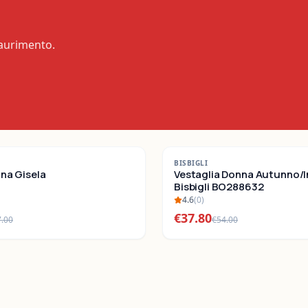
saurimento.
-
30
%
BISBIGLI
nna Gisela
SALDI
Vestaglia Donna Autunno/
Bisbigli BO288632
4.6
(
0
)
€
37.80
7.00
€
54.00