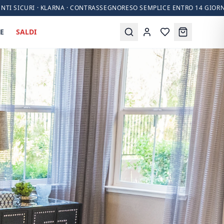
NTI SICURI · KLARNA · CONTRASSEGNO
RESO SEMPLICE ENTRO 14 GIORN
E
SALDI