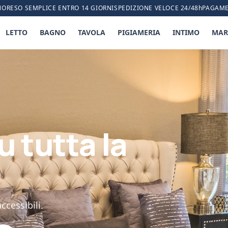
NO
RESO SEMPLICE ENTRO 14 GIORNI
SPEDIZIONE VELOCE 24/48h
PAGAME
LETTO
BAGNO
TAVOLA
PIGIAMERIA
INTIMO
MAR
u tutta la
ccessibili.