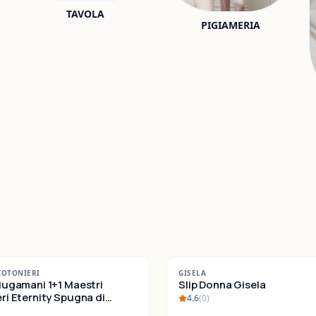
TAVOLA
PIGIAMERIA
-
22
%
COTONIERI
GISELA
iugamani 1+1 Maestri
SALDI
Slip Donna Gisela
ternity Spugna di
4.6
(
0
)