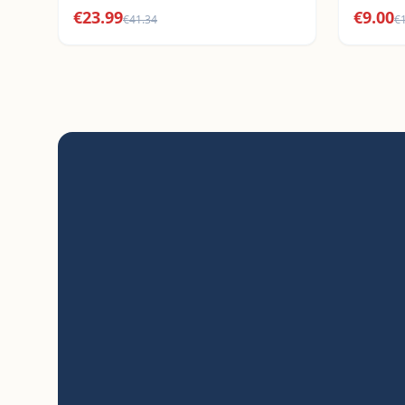
€
23.99
€
9.00
€
41.34
€