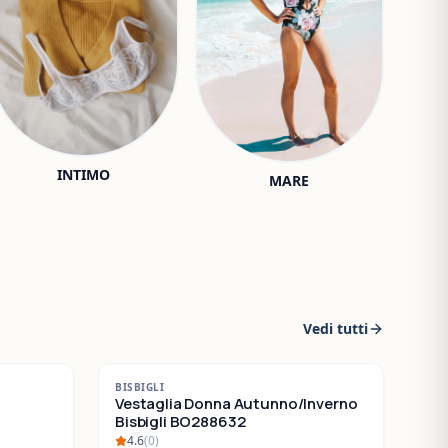
INTIMO
MARE
Vedi tutti
-
30
%
BISBIGLI
SALDI
Vestaglia Donna Autunno/Inverno
Bisbigli BO288632
4.6
(
0
)