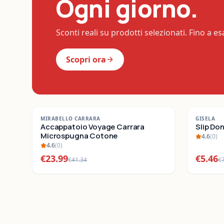
Ogni giorno.
Sconti reali su prodotti selezionati. Fino a e
Scopri ora
-
42
%
-
22
%
MIRABELLO CARRARA
GISELA
SALDI
Accappatoio Voyage Carrara
SALDI
Slip Do
Microspugna Cotone
4.6
(
0
)
4.6
(
0
)
€
23.99
€
5.46
€
41.34
€