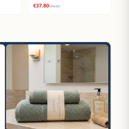
€
37.80
€
54.00