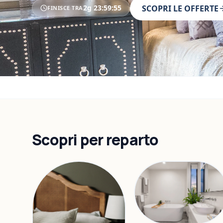
2g
23
:
59
:
53
SCOPRI LE OFFERTE
FINISCE TRA
Scopri per reparto