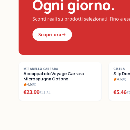
Ogni giorno.
Sconti reali su prodotti selezionati. Fino a e
Scopri ora
-
42
%
-
22
%
MIRABELLO CARRARA
GISELA
SALDI
Accappatoio Voyage Carrara
SALDI
Slip Do
Microspugna Cotone
4.6
(
0
)
4.6
(
0
)
€
23.99
€
5.46
€
41.34
€