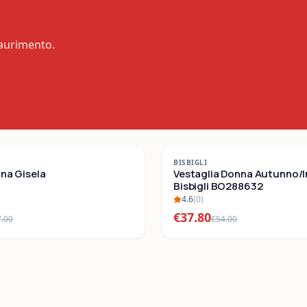
saurimento.
-
30
%
BISBIGLI
nna Gisela
SALDI
Vestaglia Donna Autunno/
Bisbigli BO288632
4.6
(
0
)
€
37.80
7.00
€
54.00