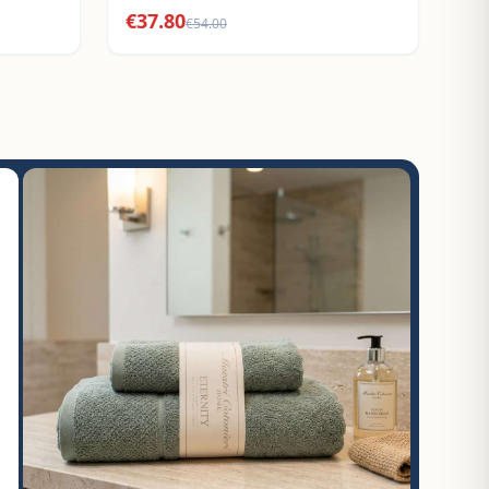
€
37.80
€
54.00