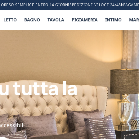
NO
RESO SEMPLICE ENTRO 14 GIORNI
SPEDIZIONE VELOCE 24/48h
PAGAME
LETTO
BAGNO
TAVOLA
PIGIAMERIA
INTIMO
MAR
u tutta la
ccessibili.