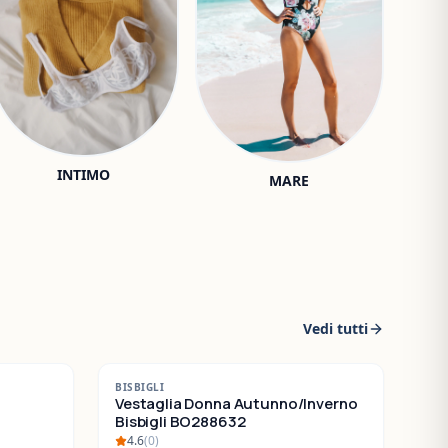
INTIMO
MARE
Vedi tutti
-
30
%
BISBIGLI
SALDI
Vestaglia Donna Autunno/Inverno
Bisbigli BO288632
4.6
(
0
)