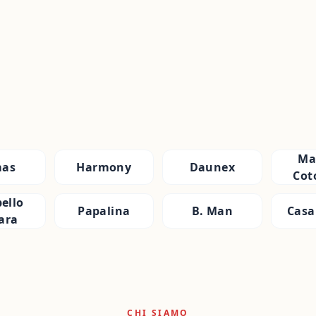
Ma
as
Harmony
Daunex
Cot
ello
Papalina
B. Man
Casa
ara
CHI SIAMO