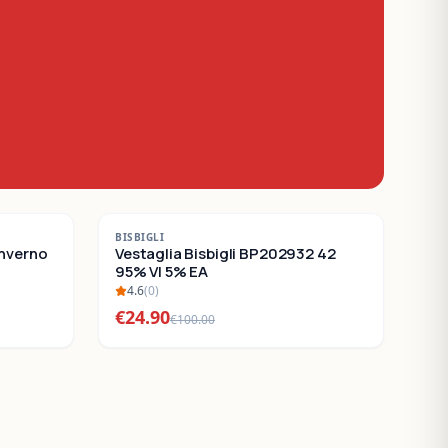
-
75
%
BISBIGLI
Inverno
SALDI
Vestaglia Bisbigli BP202932 42
95% VI 5% EA
4.6
(
0
)
€
24.90
€
100.00