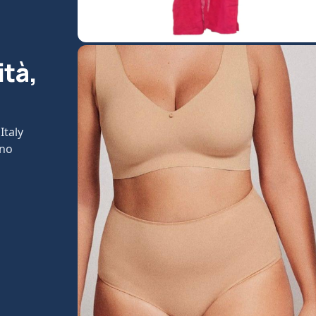
ità,
Italy
ono