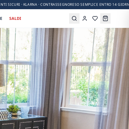
NTI SICURI · KLARNA · CONTRASSEGNO
RESO SEMPLICE ENTRO 14 GIORN
E
SALDI