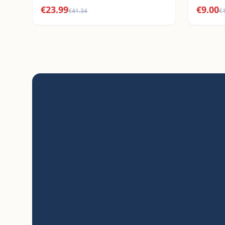
€
23.99
€
9.00
€
41.34
€