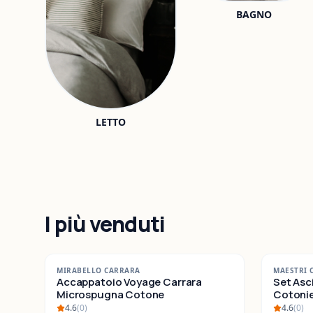
BAGNO
LETTO
I più venduti
-
42
%
-
25
%
MIRABELLO CARRARA
MAESTRI 
SALDI
Accappatoio Voyage Carrara
SALDI
Set Asc
Microspugna Cotone
Cotonieri E
Cotone
4.6
(
0
)
4.6
(
0
)