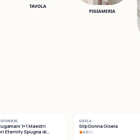
TAVOLA
PIGIAMERIA
-
22
%
COTONIERI
GISELA
iugamani 1+1 Maestri
SALDI
Slip Donna Gisela
ternity Spugna di
4.6
(
0
)