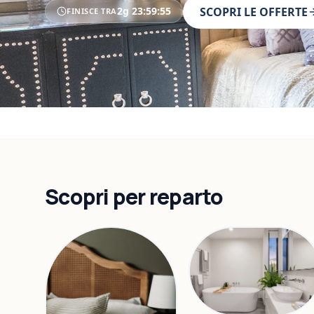
2g
23
:
59
:
53
SCOPRI LE OFFERTE
FINISCE TRA
Scopri per reparto