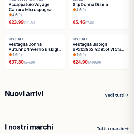
Accappatoio Voyage
Slip Donna Gisela
SALDI
SALDI
Carrara Microspugna
4.6
(
0
)
Cotone
4.6
(
0
)
€
23.99
€
5.46
€
41.34
€
7.00
-
30
%
-
75
%
BISBIGLI
BISBIGLI
Vestaglia Donna
Vestaglia Bisbigli
SALDI
SALDI
Autunno/Inverno Bisbigli
BP202932 42 95% VI 5%
BO288632
EA
4.6
(
0
)
4.6
(
0
)
€
37.80
€
24.90
€
54.00
€
100.00
Nuovi arrivi
Vedi tutti
I nostri marchi
Tutti i marchi