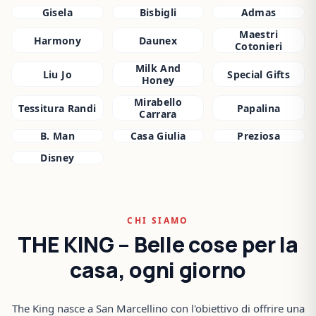
Gisela
Bisbigli
Admas
Maestri
Harmony
Daunex
Cotonieri
Milk And
Liu Jo
Special Gifts
Honey
Mirabello
Tessitura Randi
Papalina
Carrara
B. Man
Casa Giulia
Preziosa
Disney
CHI SIAMO
THE KING – Belle cose per la
casa, ogni giorno
The King nasce a San Marcellino con l'obiettivo di offrire una