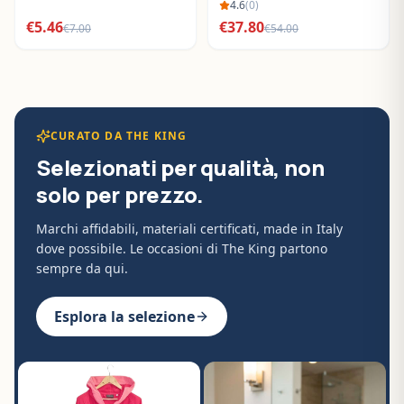
BO288632
4.6
(
0
)
€
5.46
€
37.80
€
7.00
€
54.00
CURATO DA THE KING
Selezionati per qualità, non
solo per prezzo.
Marchi affidabili, materiali certificati, made in Italy
dove possibile. Le occasioni di The King partono
sempre da qui.
Esplora la selezione