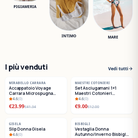
PIGIAMERIA
INTIMO
MARE
I più venduti
Vedi tutti
-
42
%
-
25
%
MIRABELLO CARRARA
MAESTRI COTONIERI
Accappatoio Voyage
Set Asciugamani 1+1
SALDI
SALDI
Carrara Microspugna
Maestri Cotonieri
Cotone
Eternity Spugna di
4.6
(
0
)
4.6
(
0
)
Cotone
€
23.99
€
9.00
€
41.34
€
12.00
-
22
%
-
30
%
GISELA
BISBIGLI
Slip Donna Gisela
Vestaglia Donna
SALDI
SALDI
Autunno/Inverno Bisbigli
4.6
(
0
)