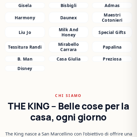
Gisela
Bisbigli
Admas
Maestri
Harmony
Daunex
Cotonieri
Milk And
Liu Jo
Special Gifts
Honey
Mirabello
Tessitura Randi
Papalina
Carrara
B. Man
Casa Giulia
Preziosa
Disney
CHI SIAMO
THE KING – Belle cose per la
casa, ogni giorno
The King nasce a San Marcellino con l'obiettivo di offrire una