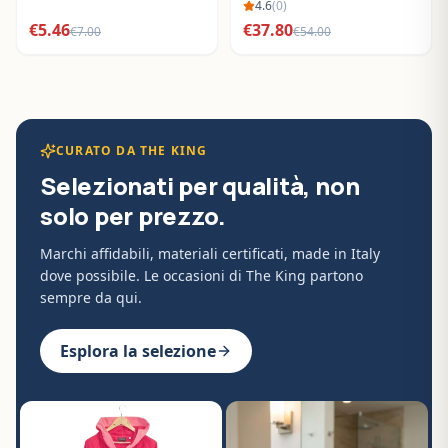
BO288632
4.6
(
0
)
€
5.46
€
37.80
€
7.00
€
54.00
CURATO DA THE KING
Selezionati per qualità, non
solo per prezzo.
Marchi affidabili, materiali certificati, made in Italy
dove possibile. Le occasioni di The King partono
sempre da qui.
Esplora la selezione