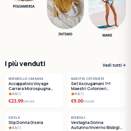
PIGIAMERIA
INTIMO
MARE
I più venduti
Vedi tutti
-
42
%
-
25
%
MIRABELLO CARRARA
MAESTRI COTONIERI
Accappatoio Voyage
Set Asciugamani 1+1
SALDI
SALDI
Carrara Microspugna
Maestri Cotonieri
Cotone
Eternity Spugna di
4.6
(
0
)
4.6
(
0
)
Cotone
€
23.99
€
9.00
€
41.34
€
12.00
-
22
%
-
30
%
GISELA
BISBIGLI
Slip Donna Gisela
Vestaglia Donna
SALDI
SALDI
Autunno/Inverno Bisbigli
4.6
(
0
)