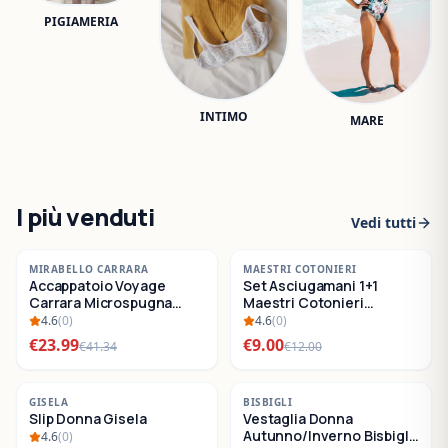
PIGIAMERIA
INTIMO
MARE
I più venduti
Vedi tutti
-
42
%
-
25
%
MIRABELLO CARRARA
MAESTRI COTONIERI
Accappatoio Voyage
Set Asciugamani 1+1
SALDI
SALDI
Carrara Microspugna
Maestri Cotonieri
Cotone
Eternity Spugna di
4.6
(
0
)
4.6
(
0
)
Cotone
€
23.99
€
9.00
€
41.34
€
12.00
-
22
%
-
30
%
GISELA
BISBIGLI
Slip Donna Gisela
Vestaglia Donna
SALDI
SALDI
Autunno/Inverno Bisbigli
4.6
(
0
)