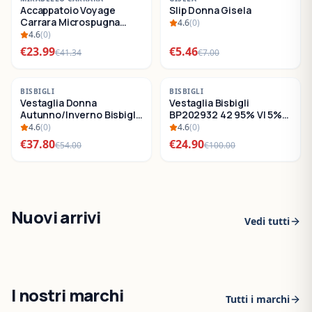
Accappatoio Voyage
Slip Donna Gisela
SALDI
SALDI
Carrara Microspugna
4.6
(
0
)
Cotone
4.6
(
0
)
€
23.99
€
5.46
€
41.34
€
7.00
-
30
%
-
75
%
BISBIGLI
BISBIGLI
Vestaglia Donna
Vestaglia Bisbigli
SALDI
SALDI
Autunno/Inverno Bisbigli
BP202932 42 95% VI 5%
BO288632
EA
4.6
(
0
)
4.6
(
0
)
€
37.80
€
24.90
€
54.00
€
100.00
Nuovi arrivi
Vedi tutti
I nostri marchi
Tutti i marchi