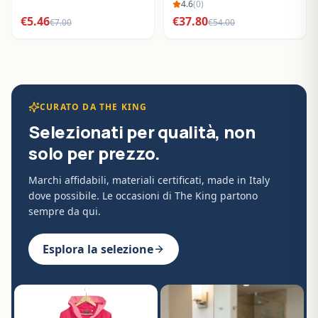
BO288632
4.6
(
0
)
€
5.46
€
37.80
€
7.00
€
54.00
CURATO DA THE KING
Selezionati per qualità, non
solo per prezzo.
Marchi affidabili, materiali certificati, made in Italy
dove possibile. Le occasioni di The King partono
sempre da qui.
Esplora la selezione