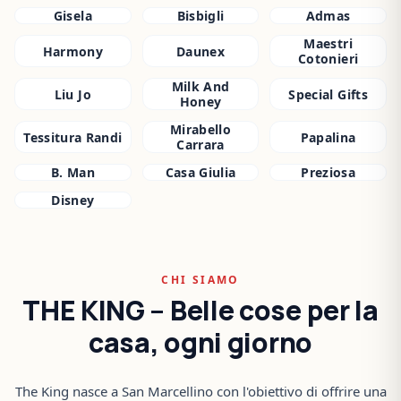
Gisela
Bisbigli
Admas
Maestri
Harmony
Daunex
Cotonieri
Milk And
Liu Jo
Special Gifts
Honey
Mirabello
Tessitura Randi
Papalina
Carrara
B. Man
Casa Giulia
Preziosa
Disney
CHI SIAMO
THE KING – Belle cose per la
casa, ogni giorno
The King nasce a San Marcellino con l'obiettivo di offrire una