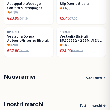
Accappatoio Voyage
Slip Donna Gisela
SALDI
SALDI
Carrara Microspugna
4.6
(
0
)
Cotone
4.6
(
0
)
€
23.99
€
5.46
€
41.34
€
7.00
-
30
%
-
75
%
BISBIGLI
BISBIGLI
Vestaglia Donna
Vestaglia Bisbigli
SALDI
SALDI
Autunno/Inverno Bisbigli
BP202932 42 95% VI 5%
BO288632
EA
4.6
(
0
)
4.6
(
0
)
€
37.80
€
24.90
€
54.00
€
100.00
Nuovi arrivi
Vedi tutti
I nostri marchi
Tutti i marchi