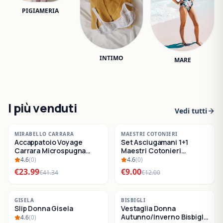
PIGIAMERIA
INTIMO
MARE
I più venduti
Vedi tutti
-
42
%
-
25
%
MIRABELLO CARRARA
MAESTRI COTONIERI
Accappatoio Voyage
Set Asciugamani 1+1
SALDI
SALDI
Carrara Microspugna
Maestri Cotonieri
Cotone
Eternity Spugna di
4.6
(
0
)
4.6
(
0
)
Cotone
€
23.99
€
9.00
€
41.34
€
12.00
-
22
%
-
30
%
GISELA
BISBIGLI
Slip Donna Gisela
Vestaglia Donna
SALDI
SALDI
Autunno/Inverno Bisbigli
4.6
(
0
)