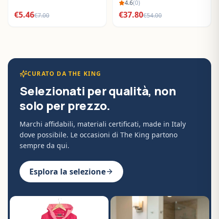
BO288632
4.6
(
0
)
€
5.46
€
37.80
€
7.00
€
54.00
CURATO DA THE KING
Selezionati per qualità, non
solo per prezzo.
Marchi affidabili, materiali certificati, made in Italy
dove possibile. Le occasioni di The King partono
sempre da qui.
Esplora la selezione