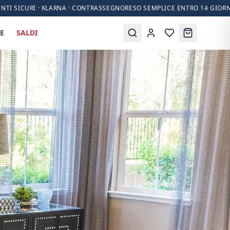
NTI SICURI · KLARNA · CONTRASSEGNO
RESO SEMPLICE ENTRO 14 GIORN
E
SALDI