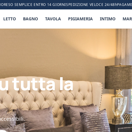
NO
RESO SEMPLICE ENTRO 14 GIORNI
SPEDIZIONE VELOCE 24/48h
PAGAME
LETTO
BAGNO
TAVOLA
PIGIAMERIA
INTIMO
MAR
u tutta la
ccessibili.