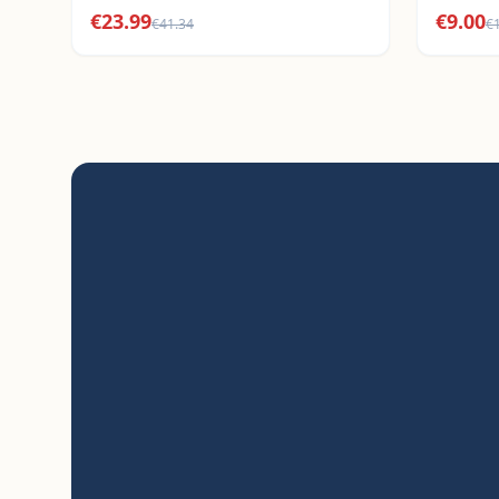
€
23.99
€
9.00
€
41.34
€