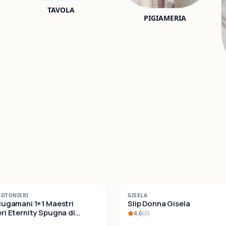
TAVOLA
PIGIAMERIA
-
22
%
COTONIERI
GISELA
iugamani 1+1 Maestri
SALDI
Slip Donna Gisela
ternity Spugna di
4.6
(
0
)