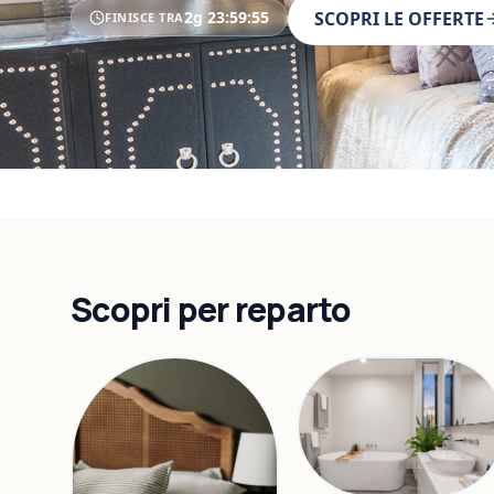
2g
23
:
59
:
53
SCOPRI LE OFFERTE
FINISCE TRA
Scopri per reparto