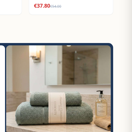
€
37.80
€
54.00