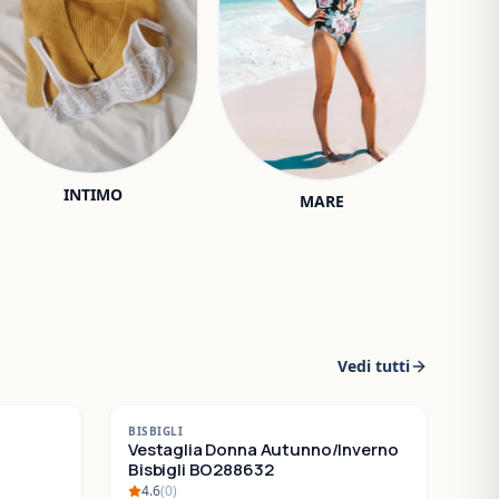
INTIMO
MARE
Vedi tutti
-
30
%
BISBIGLI
SALDI
Vestaglia Donna Autunno/Inverno
Bisbigli BO288632
4.6
(
0
)