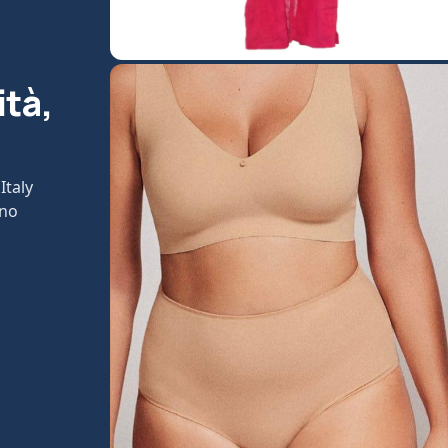
ità,
Italy
ono