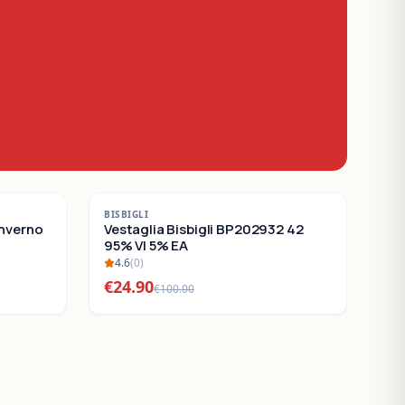
-
75
%
BISBIGLI
Inverno
SALDI
Vestaglia Bisbigli BP202932 42
95% VI 5% EA
4.6
(
0
)
€
24.90
€
100.00