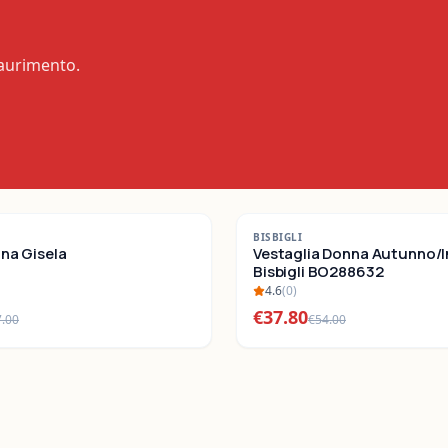
saurimento.
-
30
%
BISBIGLI
nna Gisela
SALDI
Vestaglia Donna Autunno/
Bisbigli BO288632
4.6
(
0
)
€
37.80
7.00
€
54.00