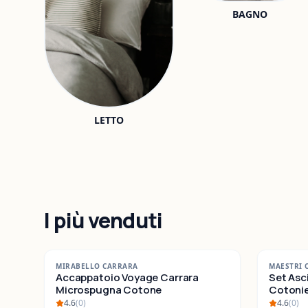
BAGNO
LETTO
I più venduti
-
42
%
-
25
%
MIRABELLO CARRARA
MAESTRI 
SALDI
Accappatoio Voyage Carrara
SALDI
Set Asc
Microspugna Cotone
Cotonieri E
Cotone
4.6
(
0
)
4.6
(
0
)