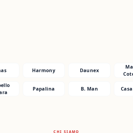
Ma
as
Harmony
Daunex
Cot
ello
Papalina
B. Man
Casa
ara
CHI SIAMO