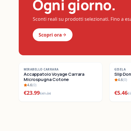
Ogni giorno.
Sconti reali su prodotti selezionati. Fino a e
Scopri ora
-
42
%
-
22
%
MIRABELLO CARRARA
GISELA
SALDI
Accappatoio Voyage Carrara
SALDI
Slip Do
Microspugna Cotone
4.6
(
0
)
4.6
(
0
)
€
23.99
€
5.46
€
41.34
€