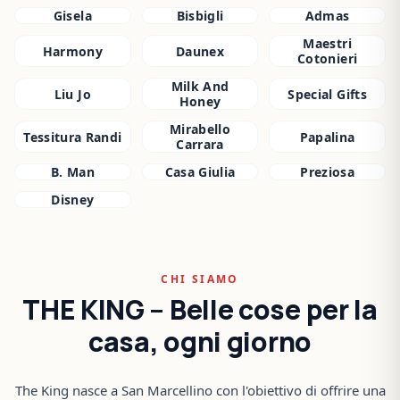
Gisela
Bisbigli
Admas
Maestri
Harmony
Daunex
Cotonieri
Milk And
Liu Jo
Special Gifts
Honey
Mirabello
Tessitura Randi
Papalina
Carrara
B. Man
Casa Giulia
Preziosa
Disney
CHI SIAMO
THE KING – Belle cose per la
casa, ogni giorno
The King nasce a San Marcellino con l'obiettivo di offrire una