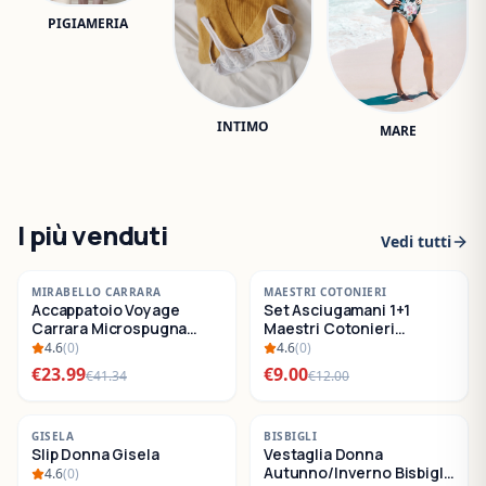
PIGIAMERIA
INTIMO
MARE
I più venduti
Vedi tutti
-
42
%
-
25
%
MIRABELLO CARRARA
MAESTRI COTONIERI
Accappatoio Voyage
Set Asciugamani 1+1
SALDI
SALDI
Carrara Microspugna
Maestri Cotonieri
Cotone
Eternity Spugna di
4.6
(
0
)
4.6
(
0
)
Cotone
€
23.99
€
9.00
€
41.34
€
12.00
-
22
%
-
30
%
GISELA
BISBIGLI
Slip Donna Gisela
Vestaglia Donna
SALDI
SALDI
Autunno/Inverno Bisbigli
4.6
(
0
)