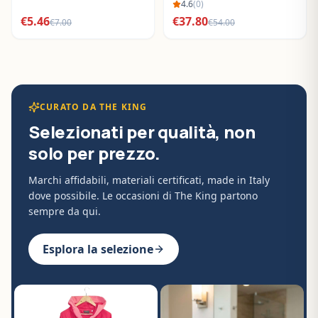
BO288632
4.6
(
0
)
€
5.46
€
37.80
€
7.00
€
54.00
CURATO DA THE KING
Selezionati per qualità, non
solo per prezzo.
Marchi affidabili, materiali certificati, made in Italy
dove possibile. Le occasioni di The King partono
sempre da qui.
Esplora la selezione