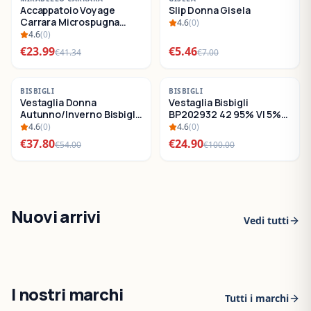
Accappatoio Voyage
Slip Donna Gisela
SALDI
SALDI
Carrara Microspugna
4.6
(
0
)
Cotone
4.6
(
0
)
€
23.99
€
5.46
€
41.34
€
7.00
-
30
%
-
75
%
BISBIGLI
BISBIGLI
Vestaglia Donna
Vestaglia Bisbigli
SALDI
SALDI
Autunno/Inverno Bisbigli
BP202932 42 95% VI 5%
BO288632
EA
4.6
(
0
)
4.6
(
0
)
€
37.80
€
24.90
€
54.00
€
100.00
Nuovi arrivi
Vedi tutti
I nostri marchi
Tutti i marchi