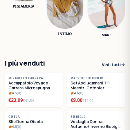
PIGIAMERIA
INTIMO
MARE
I più venduti
Vedi tutti
-
42
%
-
25
%
MIRABELLO CARRARA
MAESTRI COTONIERI
Accappatoio Voyage
Set Asciugamani 1+1
SALDI
SALDI
Carrara Microspugna
Maestri Cotonieri
Cotone
Eternity Spugna di
4.6
(
0
)
4.6
(
0
)
Cotone
€
23.99
€
9.00
€
41.34
€
12.00
-
22
%
-
30
%
GISELA
BISBIGLI
Slip Donna Gisela
Vestaglia Donna
SALDI
SALDI
Autunno/Inverno Bisbigli
4.6
(
0
)