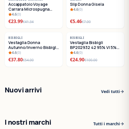
Accappatoio Voyage
Slip Donna Gisela
SALDI
SALDI
Carrara Microspugna
4.6
(
0
)
Cotone
4.6
(
0
)
€
23.99
€
5.46
€
41.34
€
7.00
-
30
%
-
75
%
BISBIGLI
BISBIGLI
Vestaglia Donna
Vestaglia Bisbigli
SALDI
SALDI
Autunno/Inverno Bisbigli
BP202932 42 95% VI 5%
BO288632
EA
4.6
(
0
)
4.6
(
0
)
€
37.80
€
24.90
€
54.00
€
100.00
Nuovi arrivi
Vedi tutti
I nostri marchi
Tutti i marchi