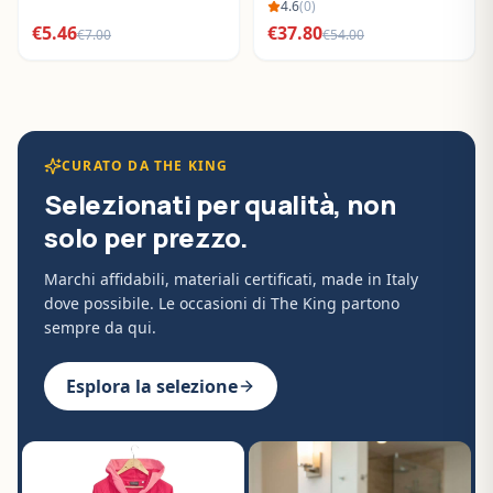
BO288632
4.6
(
0
)
€
5.46
€
37.80
€
7.00
€
54.00
CURATO DA THE KING
Selezionati per qualità, non
solo per prezzo.
Marchi affidabili, materiali certificati, made in Italy
dove possibile. Le occasioni di The King partono
sempre da qui.
Esplora la selezione