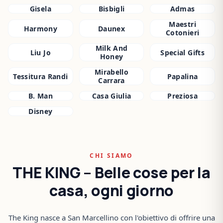
Gisela
Bisbigli
Admas
Maestri
Harmony
Daunex
Cotonieri
Milk And
Liu Jo
Special Gifts
Honey
Mirabello
Tessitura Randi
Papalina
Carrara
B. Man
Casa Giulia
Preziosa
Disney
CHI SIAMO
THE KING – Belle cose per la
casa, ogni giorno
The King nasce a San Marcellino con l'obiettivo di offrire una