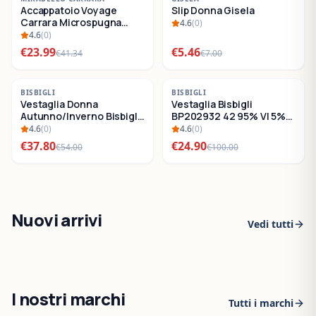
Accappatoio Voyage
Slip Donna Gisela
SALDI
SALDI
Carrara Microspugna
4.6
(
0
)
Cotone
4.6
(
0
)
€
23.99
€
5.46
€
41.34
€
7.00
-
30
%
-
75
%
BISBIGLI
BISBIGLI
Vestaglia Donna
Vestaglia Bisbigli
SALDI
SALDI
Autunno/Inverno Bisbigli
BP202932 42 95% VI 5%
BO288632
EA
4.6
(
0
)
4.6
(
0
)
€
37.80
€
24.90
€
54.00
€
100.00
Nuovi arrivi
Vedi tutti
I nostri marchi
Tutti i marchi