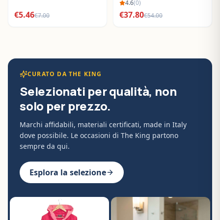
BO288632
4.6
(
0
)
€
5.46
€
37.80
€
7.00
€
54.00
CURATO DA THE KING
Selezionati per qualità, non
solo per prezzo.
Marchi affidabili, materiali certificati, made in Italy
dove possibile. Le occasioni di The King partono
sempre da qui.
Esplora la selezione