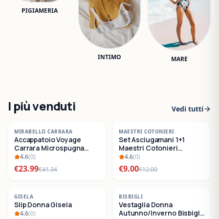
PIGIAMERIA
INTIMO
MARE
I più venduti
Vedi tutti
-
42
%
-
25
%
MIRABELLO CARRARA
MAESTRI COTONIERI
Accappatoio Voyage
Set Asciugamani 1+1
SALDI
SALDI
Carrara Microspugna
Maestri Cotonieri
Cotone
Eternity Spugna di
4.6
(
0
)
4.6
(
0
)
Cotone
€
23.99
€
9.00
€
41.34
€
12.00
-
22
%
-
30
%
GISELA
BISBIGLI
Slip Donna Gisela
Vestaglia Donna
SALDI
SALDI
Autunno/Inverno Bisbigli
4.6
(
0
)