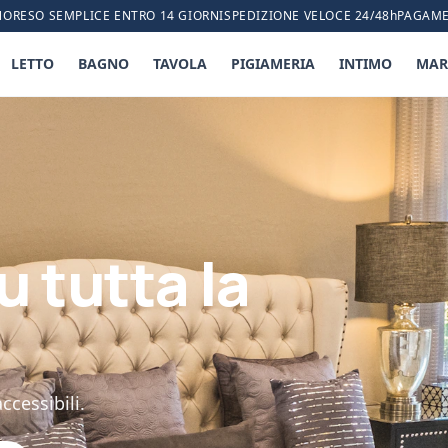
NO
RESO SEMPLICE ENTRO 14 GIORNI
SPEDIZIONE VELOCE 24/48h
PAGAME
LETTO
BAGNO
TAVOLA
PIGIAMERIA
INTIMO
MAR
u tutta la
ccessibili.