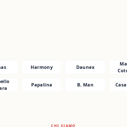
Ma
as
Harmony
Daunex
Cot
ello
Papalina
B. Man
Casa
ara
CHI SIAMO