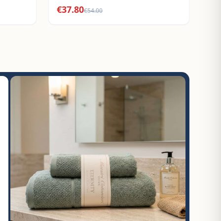
€
37.80
€
54.00