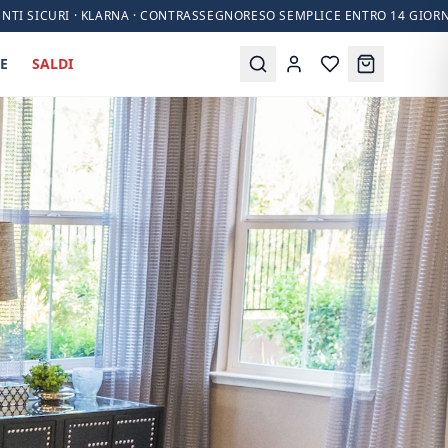
NTI SICURI · KLARNA · CONTRASSEGNO
RESO SEMPLICE ENTRO 14 GIORN
E
SALDI