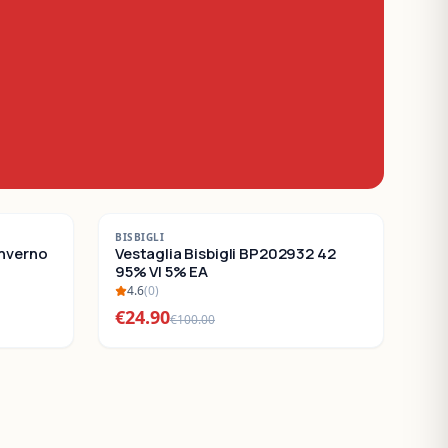
-
75
%
BISBIGLI
Inverno
SALDI
Vestaglia Bisbigli BP202932 42
95% VI 5% EA
4.6
(
0
)
€
24.90
€
100.00