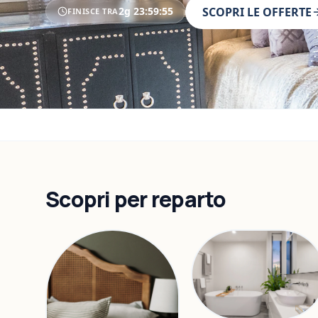
2g
23
:
59
:
53
SCOPRI LE OFFERTE
FINISCE TRA
Scopri per reparto