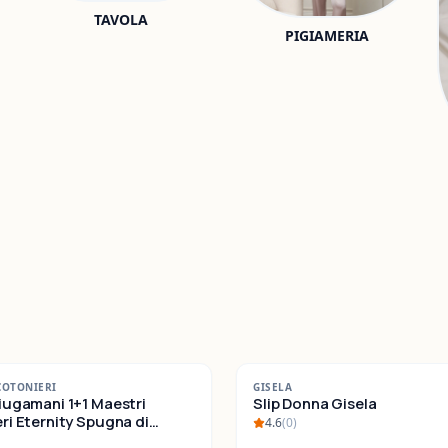
TAVOLA
PIGIAMERIA
-
22
%
COTONIERI
GISELA
iugamani 1+1 Maestri
SALDI
Slip Donna Gisela
ternity Spugna di
4.6
(
0
)