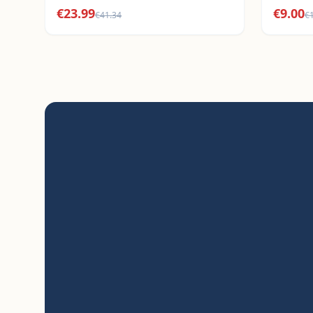
€
23.99
€
9.00
€
41.34
€