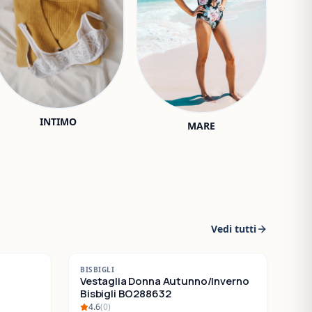
INTIMO
MARE
Vedi tutti
-
30
%
BISBIGLI
SALDI
Vestaglia Donna Autunno/Inverno
Bisbigli BO288632
4.6
(
0
)