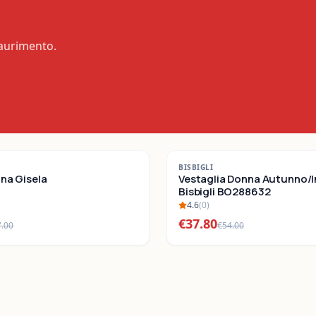
saurimento.
-
30
%
BISBIGLI
nna Gisela
SALDI
Vestaglia Donna Autunno/
Bisbigli BO288632
4.6
(
0
)
€
37.80
7.00
€
54.00