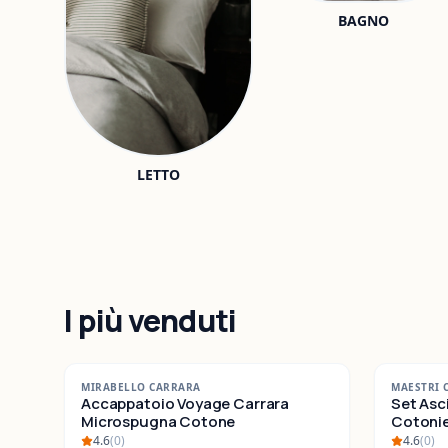
BAGNO
LETTO
I più venduti
-
42
%
-
25
%
MIRABELLO CARRARA
MAESTRI 
SALDI
Accappatoio Voyage Carrara
SALDI
Set Asc
Microspugna Cotone
Cotonieri E
Cotone
4.6
(
0
)
4.6
(
0
)