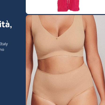
ità,
Italy
ono