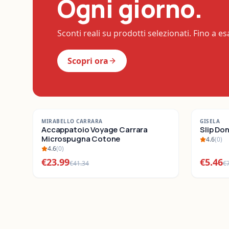
Ogni giorno.
Sconti reali su prodotti selezionati. Fino a e
Scopri ora
-
42
%
-
22
%
MIRABELLO CARRARA
GISELA
SALDI
Accappatoio Voyage Carrara
SALDI
Slip Do
Microspugna Cotone
4.6
(
0
)
4.6
(
0
)
€
23.99
€
5.46
€
41.34
€