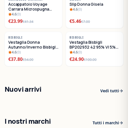
Accappatoio Voyage
Slip Donna Gisela
SALDI
SALDI
Carrara Microspugna
4.6
(
0
)
Cotone
4.6
(
0
)
€
23.99
€
5.46
€
41.34
€
7.00
-
30
%
-
75
%
BISBIGLI
BISBIGLI
Vestaglia Donna
Vestaglia Bisbigli
SALDI
SALDI
Autunno/Inverno Bisbigli
BP202932 42 95% VI 5%
BO288632
EA
4.6
(
0
)
4.6
(
0
)
€
37.80
€
24.90
€
54.00
€
100.00
Nuovi arrivi
Vedi tutti
I nostri marchi
Tutti i marchi