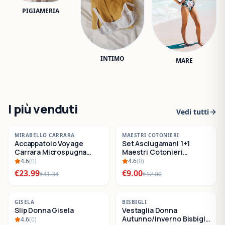
PIGIAMERIA
INTIMO
MARE
I più venduti
Vedi tutti
-
42
%
-
25
%
MIRABELLO CARRARA
MAESTRI COTONIERI
Accappatoio Voyage
Set Asciugamani 1+1
SALDI
SALDI
Carrara Microspugna
Maestri Cotonieri
Cotone
Eternity Spugna di
4.6
(
0
)
4.6
(
0
)
Cotone
€
23.99
€
9.00
€
41.34
€
12.00
-
22
%
-
30
%
GISELA
BISBIGLI
Slip Donna Gisela
Vestaglia Donna
SALDI
SALDI
Autunno/Inverno Bisbigli
4.6
(
0
)