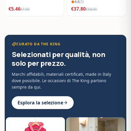
BO288632
4.6
(
0
)
€
5.46
€
37.80
€
7.00
€
54.00
CURATO DA THE KING
Selezionati per qualità, non
solo per prezzo.
Marchi affidabili, materiali certificati, made in Italy
dove possibile. Le occasioni di The King partono
sempre da qui.
Esplora la selezione