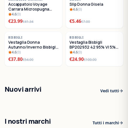
Accappatoio Voyage
Slip Donna Gisela
SALDI
SALDI
Carrara Microspugna
4.6
(
0
)
Cotone
4.6
(
0
)
€
23.99
€
5.46
€
41.34
€
7.00
-
30
%
-
75
%
BISBIGLI
BISBIGLI
Vestaglia Donna
Vestaglia Bisbigli
SALDI
SALDI
Autunno/Inverno Bisbigli
BP202932 42 95% VI 5%
BO288632
EA
4.6
(
0
)
4.6
(
0
)
€
37.80
€
24.90
€
54.00
€
100.00
Nuovi arrivi
Vedi tutti
I nostri marchi
Tutti i marchi