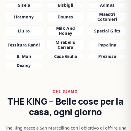
Gisela
Bisbigli
Admas
Maestri
Harmony
Daunex
Cotonieri
Milk And
Liu Jo
Special Gifts
Honey
Mirabello
Tessitura Randi
Papalina
Carrara
B. Man
Casa Giulia
Preziosa
Disney
CHI SIAMO
THE KING – Belle cose per la
casa, ogni giorno
The King nasce a San Marcellino con l'obiettivo di offrire una