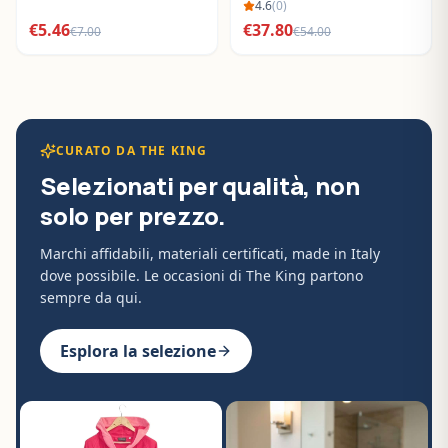
BO288632
4.6
(
0
)
€
5.46
€
37.80
€
7.00
€
54.00
CURATO DA THE KING
Selezionati per qualità, non
solo per prezzo.
Marchi affidabili, materiali certificati, made in Italy
dove possibile. Le occasioni di The King partono
sempre da qui.
Esplora la selezione