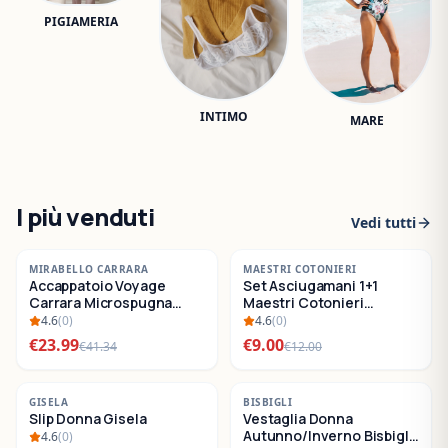
PIGIAMERIA
INTIMO
MARE
I più venduti
Vedi tutti
-
42
%
-
25
%
MIRABELLO CARRARA
MAESTRI COTONIERI
Accappatoio Voyage
Set Asciugamani 1+1
SALDI
SALDI
Carrara Microspugna
Maestri Cotonieri
Cotone
Eternity Spugna di
4.6
(
0
)
4.6
(
0
)
Cotone
€
23.99
€
9.00
€
41.34
€
12.00
-
22
%
-
30
%
GISELA
BISBIGLI
Slip Donna Gisela
Vestaglia Donna
SALDI
SALDI
Autunno/Inverno Bisbigli
4.6
(
0
)