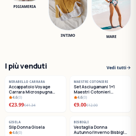
PIGIAMERIA
INTIMO
MARE
I più venduti
Vedi tutti
-
42
%
-
25
%
MIRABELLO CARRARA
MAESTRI COTONIERI
Accappatoio Voyage
Set Asciugamani 1+1
SALDI
SALDI
Carrara Microspugna
Maestri Cotonieri
Cotone
Eternity Spugna di
4.6
(
0
)
4.6
(
0
)
Cotone
€
23.99
€
9.00
€
41.34
€
12.00
-
22
%
-
30
%
GISELA
BISBIGLI
Slip Donna Gisela
Vestaglia Donna
SALDI
SALDI
Autunno/Inverno Bisbigli
4.6
(
0
)