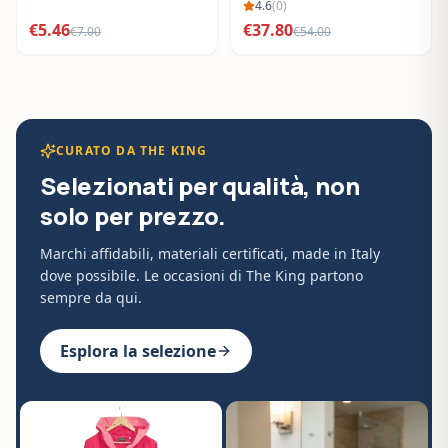
BO288632
4.6
(
0
)
€
5.46
€
37.80
€
7.00
€
54.00
CURATO DA THE KING
Selezionati per qualità, non
solo per prezzo.
Marchi affidabili, materiali certificati, made in Italy
dove possibile. Le occasioni di The King partono
sempre da qui.
Esplora la selezione