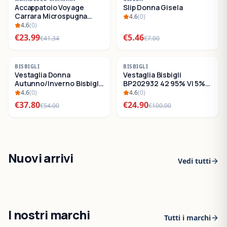
Accappatoio Voyage
Slip Donna Gisela
SALDI
SALDI
Carrara Microspugna
4.6
(
0
)
Cotone
4.6
(
0
)
€
23.99
€
5.46
€
41.34
€
7.00
-
30
%
-
75
%
BISBIGLI
BISBIGLI
Vestaglia Donna
Vestaglia Bisbigli
SALDI
SALDI
Autunno/Inverno Bisbigli
BP202932 42 95% VI 5%
BO288632
EA
4.6
(
0
)
4.6
(
0
)
€
37.80
€
24.90
€
54.00
€
100.00
Nuovi arrivi
Vedi tutti
I nostri marchi
Tutti i marchi