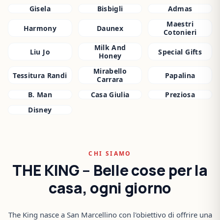
Gisela
Bisbigli
Admas
Maestri
Harmony
Daunex
Cotonieri
Milk And
Liu Jo
Special Gifts
Honey
Mirabello
Tessitura Randi
Papalina
Carrara
B. Man
Casa Giulia
Preziosa
Disney
CHI SIAMO
THE KING – Belle cose per la
casa, ogni giorno
The King nasce a San Marcellino con l'obiettivo di offrire una