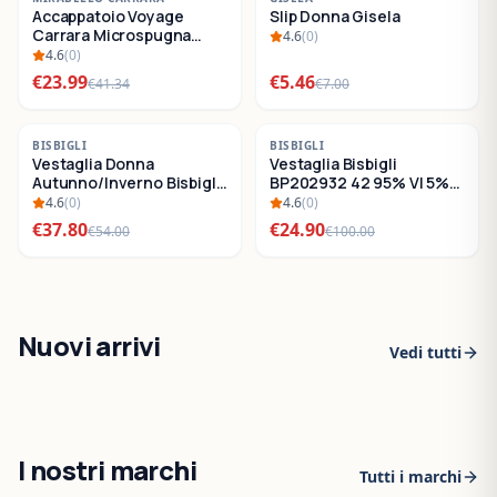
Accappatoio Voyage
Slip Donna Gisela
SALDI
SALDI
Carrara Microspugna
4.6
(
0
)
Cotone
4.6
(
0
)
€
23.99
€
5.46
€
41.34
€
7.00
-
30
%
-
75
%
BISBIGLI
BISBIGLI
Vestaglia Donna
Vestaglia Bisbigli
SALDI
SALDI
Autunno/Inverno Bisbigli
BP202932 42 95% VI 5%
BO288632
EA
4.6
(
0
)
4.6
(
0
)
€
37.80
€
24.90
€
54.00
€
100.00
Nuovi arrivi
Vedi tutti
I nostri marchi
Tutti i marchi