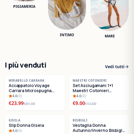
PIGIAMERIA
INTIMO
MARE
I più venduti
Vedi tutti
-
42
%
-
25
%
MIRABELLO CARRARA
MAESTRI COTONIERI
Accappatoio Voyage
Set Asciugamani 1+1
SALDI
SALDI
Carrara Microspugna
Maestri Cotonieri
Cotone
Eternity Spugna di
4.6
(
0
)
4.6
(
0
)
Cotone
€
23.99
€
9.00
€
41.34
€
12.00
-
22
%
-
30
%
GISELA
BISBIGLI
Slip Donna Gisela
Vestaglia Donna
SALDI
SALDI
Autunno/Inverno Bisbigli
4.6
(
0
)