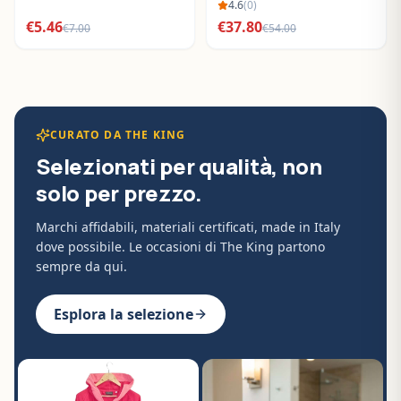
BO288632
4.6
(
0
)
€
5.46
€
37.80
€
7.00
€
54.00
CURATO DA THE KING
Selezionati per qualità, non
solo per prezzo.
Marchi affidabili, materiali certificati, made in Italy
dove possibile. Le occasioni di The King partono
sempre da qui.
Esplora la selezione