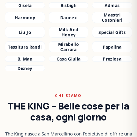
Gisela
Bisbigli
Admas
Maestri
Harmony
Daunex
Cotonieri
Milk And
Liu Jo
Special Gifts
Honey
Mirabello
Tessitura Randi
Papalina
Carrara
B. Man
Casa Giulia
Preziosa
Disney
CHI SIAMO
THE KING – Belle cose per la
casa, ogni giorno
The King nasce a San Marcellino con l'obiettivo di offrire una