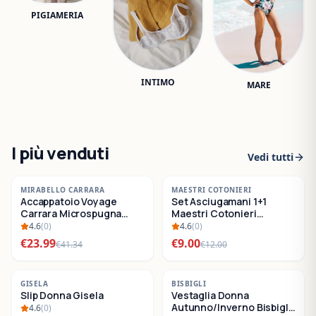
PIGIAMERIA
INTIMO
MARE
I più venduti
Vedi tutti
-
42
%
-
25
%
MIRABELLO CARRARA
MAESTRI COTONIERI
Accappatoio Voyage
Set Asciugamani 1+1
SALDI
SALDI
Carrara Microspugna
Maestri Cotonieri
Cotone
Eternity Spugna di
4.6
(
0
)
4.6
(
0
)
Cotone
€
23.99
€
9.00
€
41.34
€
12.00
-
22
%
-
30
%
GISELA
BISBIGLI
Slip Donna Gisela
Vestaglia Donna
SALDI
SALDI
Autunno/Inverno Bisbigli
4.6
(
0
)