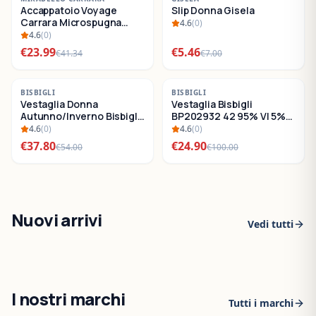
Accappatoio Voyage
Slip Donna Gisela
SALDI
SALDI
Carrara Microspugna
4.6
(
0
)
Cotone
4.6
(
0
)
€
23.99
€
5.46
€
41.34
€
7.00
-
30
%
-
75
%
BISBIGLI
BISBIGLI
Vestaglia Donna
Vestaglia Bisbigli
SALDI
SALDI
Autunno/Inverno Bisbigli
BP202932 42 95% VI 5%
BO288632
EA
4.6
(
0
)
4.6
(
0
)
€
37.80
€
24.90
€
54.00
€
100.00
Nuovi arrivi
Vedi tutti
I nostri marchi
Tutti i marchi