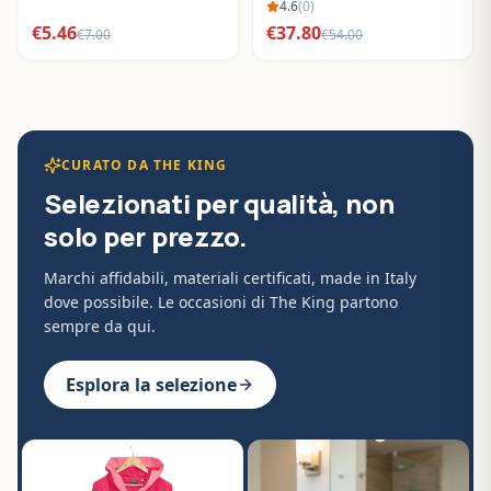
BO288632
4.6
(
0
)
€
5.46
€
37.80
€
7.00
€
54.00
CURATO DA THE KING
Selezionati per qualità, non
solo per prezzo.
Marchi affidabili, materiali certificati, made in Italy
dove possibile. Le occasioni di The King partono
sempre da qui.
Esplora la selezione