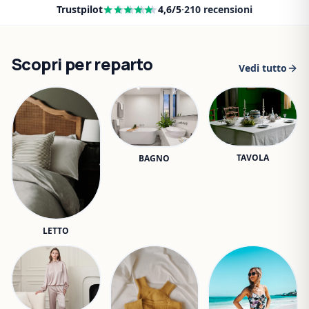
Trustpilot
4,6
/5
·
210
recensioni
Scopri per reparto
Vedi tutto
TAVOLA
BAGNO
LETTO