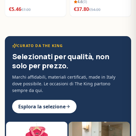
BO288632
4.6
(
0
)
€
5.46
€
37.80
€
7.00
€
54.00
CURATO DA THE KING
Selezionati per qualità, non
solo per prezzo.
Marchi affidabili, materiali certificati, made in Italy
dove possibile. Le occasioni di The King partono
sempre da qui.
Esplora la selezione