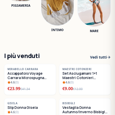
PIGIAMERIA
INTIMO
MARE
I più venduti
Vedi tutti
-
42
%
-
25
%
MIRABELLO CARRARA
MAESTRI COTONIERI
Accappatoio Voyage
Set Asciugamani 1+1
SALDI
SALDI
Carrara Microspugna
Maestri Cotonieri
Cotone
Eternity Spugna di
4.6
(
0
)
4.6
(
0
)
Cotone
€
23.99
€
9.00
€
41.34
€
12.00
-
22
%
-
30
%
GISELA
BISBIGLI
Slip Donna Gisela
Vestaglia Donna
SALDI
SALDI
Autunno/Inverno Bisbigli
4.6
(
0
)