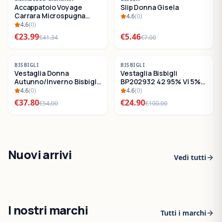
Accappatoio Voyage
Slip Donna Gisela
SALDI
SALDI
Carrara Microspugna
4.6
(
0
)
Cotone
4.6
(
0
)
€
23.99
€
5.46
€
41.34
€
7.00
-
30
%
-
75
%
BISBIGLI
BISBIGLI
Vestaglia Donna
Vestaglia Bisbigli
SALDI
SALDI
Autunno/Inverno Bisbigli
BP202932 42 95% VI 5%
BO288632
EA
4.6
(
0
)
4.6
(
0
)
€
37.80
€
24.90
€
54.00
€
100.00
Nuovi arrivi
Vedi tutti
I nostri marchi
Tutti i marchi