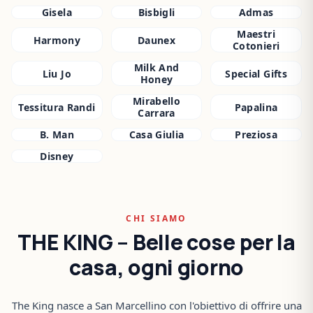
Gisela
Bisbigli
Admas
Maestri
Harmony
Daunex
Cotonieri
Milk And
Liu Jo
Special Gifts
Honey
Mirabello
Tessitura Randi
Papalina
Carrara
B. Man
Casa Giulia
Preziosa
Disney
CHI SIAMO
THE KING – Belle cose per la
casa, ogni giorno
The King nasce a San Marcellino con l'obiettivo di offrire una