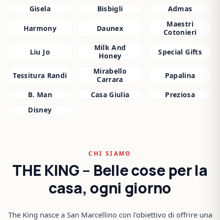
Gisela
Bisbigli
Admas
Maestri
Harmony
Daunex
Cotonieri
Milk And
Liu Jo
Special Gifts
Honey
Mirabello
Tessitura Randi
Papalina
Carrara
B. Man
Casa Giulia
Preziosa
Disney
CHI SIAMO
THE KING – Belle cose per la
casa, ogni giorno
The King nasce a San Marcellino con l'obiettivo di offrire una