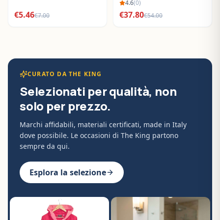
BO288632
4.6
(
0
)
€
5.46
€
37.80
€
7.00
€
54.00
CURATO DA THE KING
Selezionati per qualità, non
solo per prezzo.
Marchi affidabili, materiali certificati, made in Italy
dove possibile. Le occasioni di The King partono
sempre da qui.
Esplora la selezione