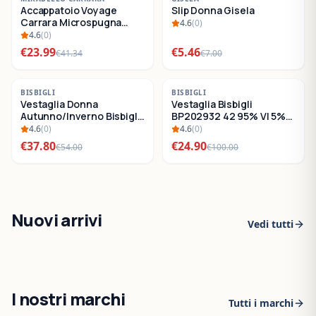
Accappatoio Voyage
Slip Donna Gisela
SALDI
SALDI
Carrara Microspugna
4.6
(
0
)
Cotone
4.6
(
0
)
€
23.99
€
5.46
€
41.34
€
7.00
-
30
%
-
75
%
BISBIGLI
BISBIGLI
Vestaglia Donna
Vestaglia Bisbigli
SALDI
SALDI
Autunno/Inverno Bisbigli
BP202932 42 95% VI 5%
BO288632
EA
4.6
(
0
)
4.6
(
0
)
€
37.80
€
24.90
€
54.00
€
100.00
Nuovi arrivi
Vedi tutti
I nostri marchi
Tutti i marchi