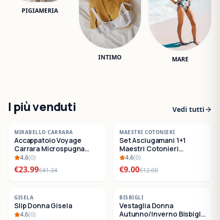
PIGIAMERIA
INTIMO
MARE
I più venduti
Vedi tutti
-
42
%
-
25
%
MIRABELLO CARRARA
MAESTRI COTONIERI
Accappatoio Voyage
Set Asciugamani 1+1
SALDI
SALDI
Carrara Microspugna
Maestri Cotonieri
Cotone
Eternity Spugna di
4.6
(
0
)
4.6
(
0
)
Cotone
€
23.99
€
9.00
€
41.34
€
12.00
-
22
%
-
30
%
GISELA
BISBIGLI
Slip Donna Gisela
Vestaglia Donna
SALDI
SALDI
Autunno/Inverno Bisbigli
4.6
(
0
)