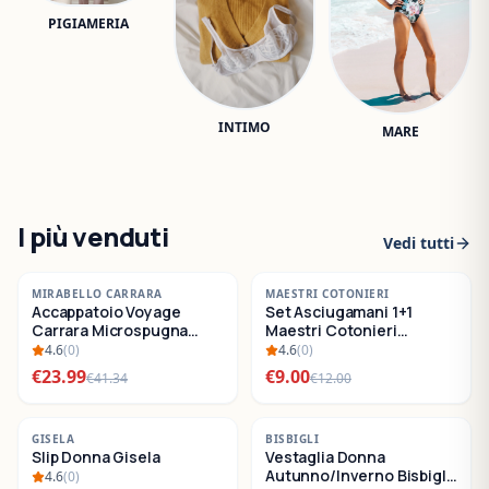
PIGIAMERIA
INTIMO
MARE
I più venduti
Vedi tutti
-
42
%
-
25
%
MIRABELLO CARRARA
MAESTRI COTONIERI
Accappatoio Voyage
Set Asciugamani 1+1
SALDI
SALDI
Carrara Microspugna
Maestri Cotonieri
Cotone
Eternity Spugna di
4.6
(
0
)
4.6
(
0
)
Cotone
€
23.99
€
9.00
€
41.34
€
12.00
-
22
%
-
30
%
GISELA
BISBIGLI
Slip Donna Gisela
Vestaglia Donna
SALDI
SALDI
Autunno/Inverno Bisbigli
4.6
(
0
)