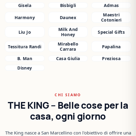
Gisela
Bisbigli
Admas
Maestri
Harmony
Daunex
Cotonieri
Milk And
Liu Jo
Special Gifts
Honey
Mirabello
Tessitura Randi
Papalina
Carrara
B. Man
Casa Giulia
Preziosa
Disney
CHI SIAMO
THE KING – Belle cose per la
casa, ogni giorno
The King nasce a San Marcellino con l'obiettivo di offrire una