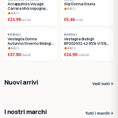
Accappatoio Voyage
Slip Donna Gisela
SALDI
SALDI
Carrara Microspugna
4.6
(
0
)
Cotone
4.6
(
0
)
€
23.99
€
5.46
€
41.34
€
7.00
-
30
%
-
75
%
BISBIGLI
BISBIGLI
Vestaglia Donna
Vestaglia Bisbigli
SALDI
SALDI
Autunno/Inverno Bisbigli
BP202932 42 95% VI 5%
BO288632
EA
4.6
(
0
)
4.6
(
0
)
€
37.80
€
24.90
€
54.00
€
100.00
Nuovi arrivi
Vedi tutti
I nostri marchi
Tutti i marchi