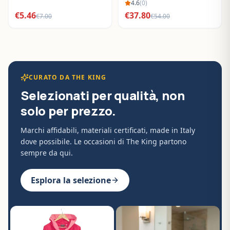
BO288632
4.6
(
0
)
€
5.46
€
37.80
€
7.00
€
54.00
CURATO DA THE KING
Selezionati per qualità, non
solo per prezzo.
Marchi affidabili, materiali certificati, made in Italy
dove possibile. Le occasioni di The King partono
sempre da qui.
Esplora la selezione