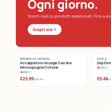
Ogni giorno.
Sconti reali su prodotti selezionati. Fino a e
Scopri ora
-
42
%
-
22
%
MIRABELLO CARRARA
GISELA
SALDI
Accappatoio Voyage Carrara
SALDI
Slip Do
Microspugna Cotone
4.6
(
0
)
4.6
(
0
)
€
23.99
€
5.46
€
41.34
€