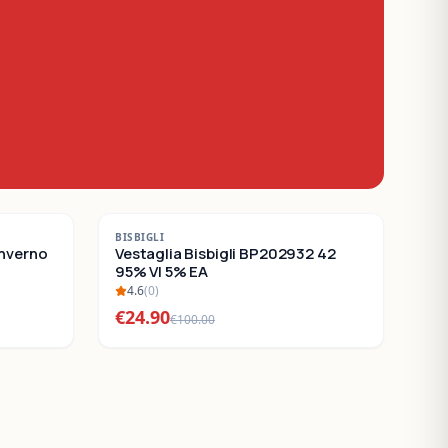
-
75
%
BISBIGLI
Inverno
SALDI
Vestaglia Bisbigli BP202932 42
95% VI 5% EA
4.6
(
0
)
€
24.90
€
100.00