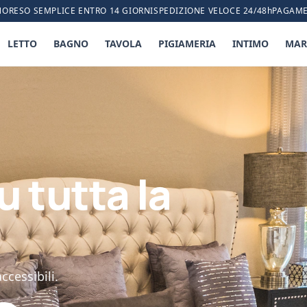
NO
RESO SEMPLICE ENTRO 14 GIORNI
SPEDIZIONE VELOCE 24/48h
PAGAME
LETTO
BAGNO
TAVOLA
PIGIAMERIA
INTIMO
MAR
u tutta la
ccessibili.