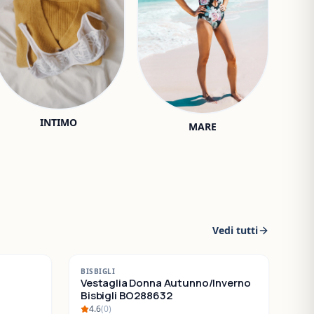
INTIMO
MARE
Vedi tutti
-
30
%
BISBIGLI
SALDI
Vestaglia Donna Autunno/Inverno
Bisbigli BO288632
4.6
(
0
)