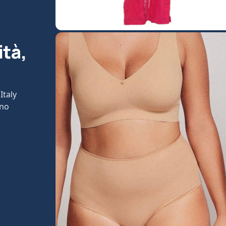
ità,
Italy
ono