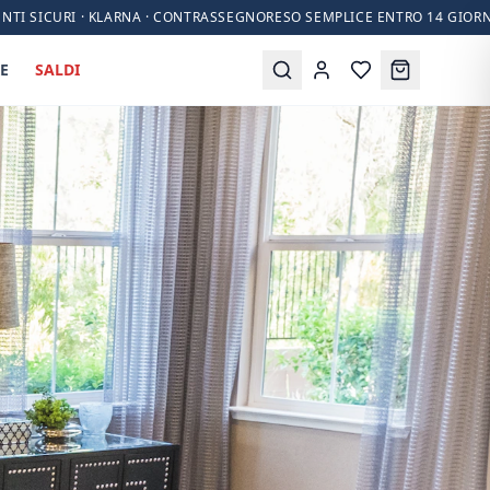
NTI SICURI · KLARNA · CONTRASSEGNO
RESO SEMPLICE ENTRO 14 GIORN
E
SALDI