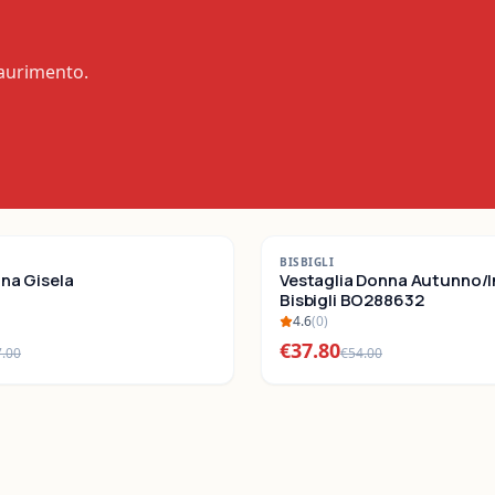
saurimento.
-
30
%
BISBIGLI
nna Gisela
SALDI
Vestaglia Donna Autunno/
Bisbigli BO288632
4.6
(
0
)
€
37.80
7.00
€
54.00