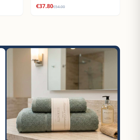
€
37.80
€
54.00