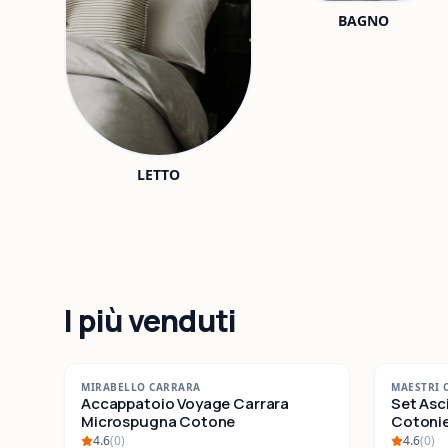
BAGNO
LETTO
I più venduti
-
42
%
-
25
%
MIRABELLO CARRARA
MAESTRI 
SALDI
Accappatoio Voyage Carrara
SALDI
Set Asc
Microspugna Cotone
Cotonieri E
Cotone
4.6
(
0
)
4.6
(
0
)