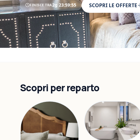
2g
23
:
59
:
53
SCOPRI LE OFFERTE
FINISCE TRA
Scopri per reparto