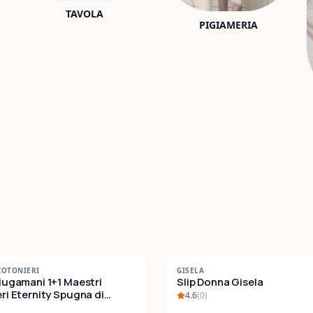
TAVOLA
PIGIAMERIA
-
22
%
COTONIERI
GISELA
iugamani 1+1 Maestri
SALDI
Slip Donna Gisela
ternity Spugna di
4.6
(
0
)