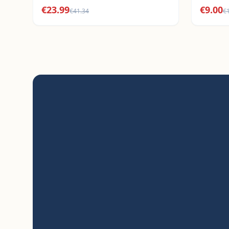
€
23.99
€
9.00
€
41.34
€