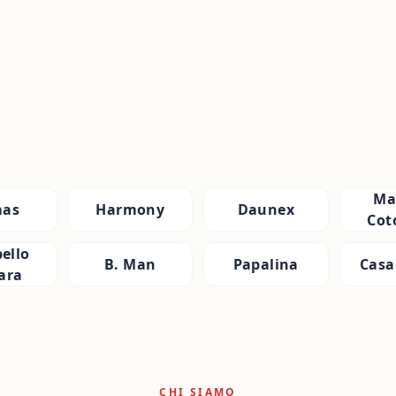
Ma
as
Harmony
Daunex
Cot
ello
B. Man
Papalina
Casa
ara
CHI SIAMO