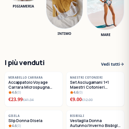
PIGIAMERIA
INTIMO
MARE
I più venduti
Vedi tutti
-
42
%
-
25
%
MIRABELLO CARRARA
MAESTRI COTONIERI
Accappatoio Voyage
Set Asciugamani 1+1
SALDI
SALDI
Carrara Microspugna
Maestri Cotonieri
Cotone
Eternity Spugna di
4.6
(
0
)
4.6
(
0
)
Cotone
€
23.99
€
9.00
€
41.34
€
12.00
-
22
%
-
30
%
GISELA
BISBIGLI
Slip Donna Gisela
Vestaglia Donna
SALDI
SALDI
Autunno/Inverno Bisbigli
4.6
(
0
)