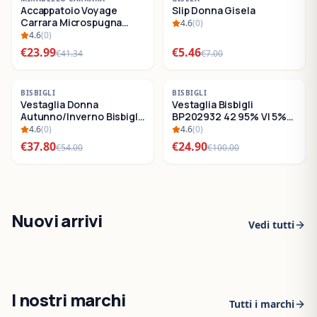
Accappatoio Voyage
Slip Donna Gisela
SALDI
SALDI
Carrara Microspugna
4.6
(
0
)
Cotone
4.6
(
0
)
€
23.99
€
5.46
€
41.34
€
7.00
-
30
%
-
75
%
BISBIGLI
BISBIGLI
Vestaglia Donna
Vestaglia Bisbigli
SALDI
SALDI
Autunno/Inverno Bisbigli
BP202932 42 95% VI 5%
BO288632
EA
4.6
(
0
)
4.6
(
0
)
€
37.80
€
24.90
€
54.00
€
100.00
Nuovi arrivi
Vedi tutti
I nostri marchi
Tutti i marchi