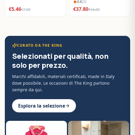
BO288632
4.6
(
0
)
€
5.46
€
37.80
€
7.00
€
54.00
CURATO DA THE KING
Selezionati per qualità, non
solo per prezzo.
Marchi affidabili, materiali certificati, made in Italy
dove possibile. Le occasioni di The King partono
sempre da qui.
Esplora la selezione