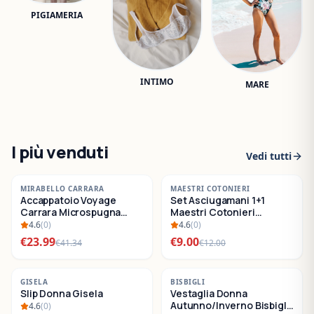
PIGIAMERIA
INTIMO
MARE
I più venduti
Vedi tutti
-
42
%
-
25
%
MIRABELLO CARRARA
MAESTRI COTONIERI
Accappatoio Voyage
Set Asciugamani 1+1
SALDI
SALDI
Carrara Microspugna
Maestri Cotonieri
Cotone
Eternity Spugna di
4.6
(
0
)
4.6
(
0
)
Cotone
€
23.99
€
9.00
€
41.34
€
12.00
-
22
%
-
30
%
GISELA
BISBIGLI
Slip Donna Gisela
Vestaglia Donna
SALDI
SALDI
Autunno/Inverno Bisbigli
4.6
(
0
)