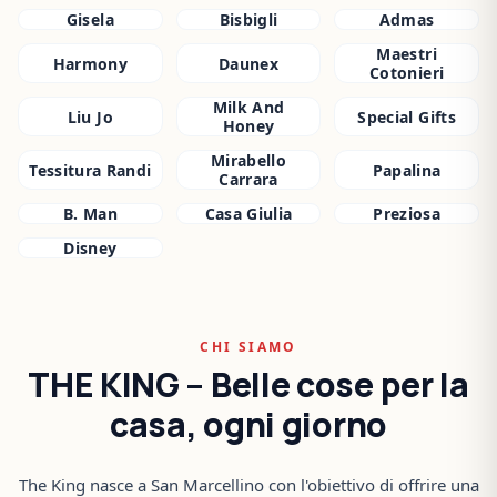
Gisela
Bisbigli
Admas
Maestri
Harmony
Daunex
Cotonieri
Milk And
Liu Jo
Special Gifts
Honey
Mirabello
Tessitura Randi
Papalina
Carrara
B. Man
Casa Giulia
Preziosa
Disney
CHI SIAMO
THE KING – Belle cose per la
casa, ogni giorno
The King nasce a San Marcellino con l'obiettivo di offrire una