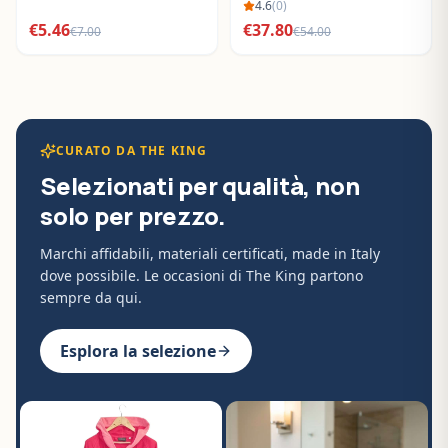
BO288632
4.6
(
0
)
€
5.46
€
37.80
€
7.00
€
54.00
CURATO DA THE KING
Selezionati per qualità, non
solo per prezzo.
Marchi affidabili, materiali certificati, made in Italy
dove possibile. Le occasioni di The King partono
sempre da qui.
Esplora la selezione