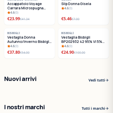
Accappatoio Voyage
Slip Donna Gisela
SALDI
SALDI
Carrara Microspugna
4.6
(
0
)
Cotone
4.6
(
0
)
€
23.99
€
5.46
€
41.34
€
7.00
-
30
%
-
75
%
BISBIGLI
BISBIGLI
Vestaglia Donna
Vestaglia Bisbigli
SALDI
SALDI
Autunno/Inverno Bisbigli
BP202932 42 95% VI 5%
BO288632
EA
4.6
(
0
)
4.6
(
0
)
€
37.80
€
24.90
€
54.00
€
100.00
Nuovi arrivi
Vedi tutti
I nostri marchi
Tutti i marchi