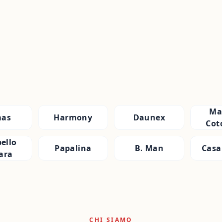
Ma
as
Harmony
Daunex
Cot
ello
Papalina
B. Man
Casa
ara
CHI SIAMO