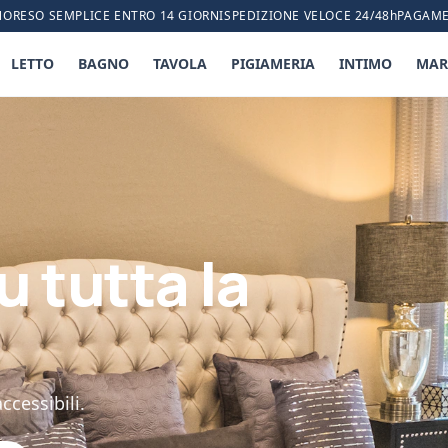
NO
RESO SEMPLICE ENTRO 14 GIORNI
SPEDIZIONE VELOCE 24/48h
PAGAME
LETTO
BAGNO
TAVOLA
PIGIAMERIA
INTIMO
MAR
u tutta la
ccessibili.