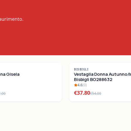
saurimento.
-
30
%
BISBIGLI
nna Gisela
SALDI
Vestaglia Donna Autunno/
Bisbigli BO288632
4.6
(
0
)
€
37.80
7.00
€
54.00