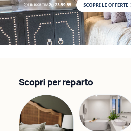
2g
23
:
59
:
53
SCOPRI LE OFFERTE
FINISCE TRA
Scopri per reparto