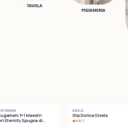
TAVOLA
PIGIAMERIA
-
22
%
COTONIERI
GISELA
iugamani 1+1 Maestri
SALDI
Slip Donna Gisela
ternity Spugna di
4.6
(
0
)