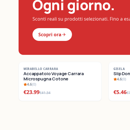
Ogni giorno.
Sconti reali su prodotti selezionati. Fino a e
Scopri ora
-
42
%
-
22
%
MIRABELLO CARRARA
GISELA
SALDI
Accappatoio Voyage Carrara
SALDI
Slip Do
Microspugna Cotone
4.6
(
0
)
4.6
(
0
)
€
23.99
€
5.46
€
41.34
€