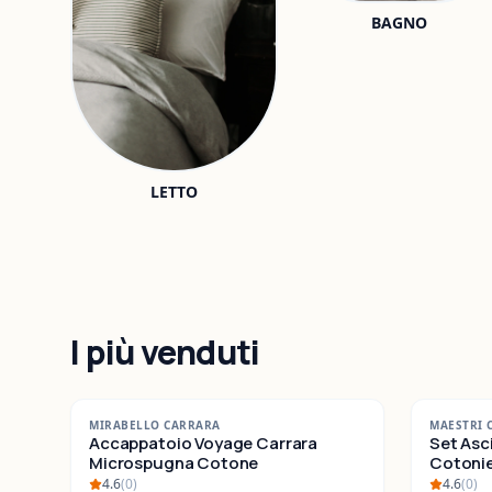
BAGNO
LETTO
I più venduti
-
42
%
-
25
%
MIRABELLO CARRARA
MAESTRI 
SALDI
Accappatoio Voyage Carrara
SALDI
Set Asc
Microspugna Cotone
Cotonieri E
Cotone
4.6
(
0
)
4.6
(
0
)