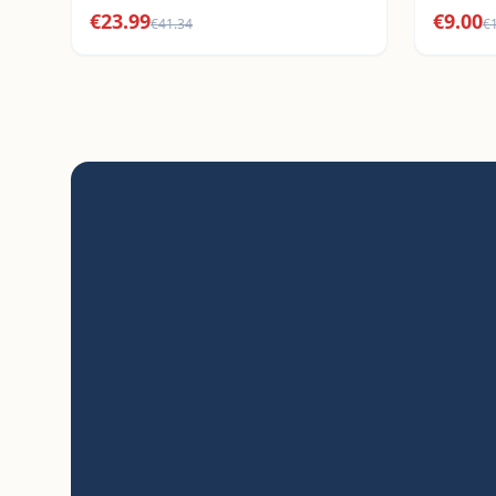
€
23.99
€
9.00
€
41.34
€