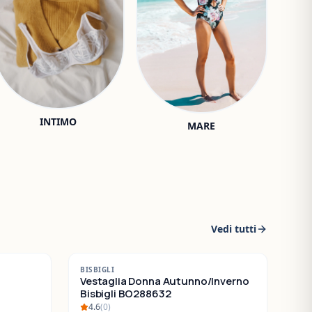
INTIMO
MARE
Vedi tutti
-
30
%
BISBIGLI
SALDI
Vestaglia Donna Autunno/Inverno
Bisbigli BO288632
4.6
(
0
)