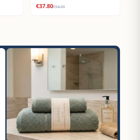
€
37.80
€
54.00