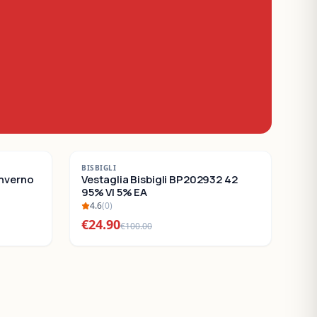
-
75
%
BISBIGLI
Inverno
SALDI
Vestaglia Bisbigli BP202932 42
95% VI 5% EA
4.6
(
0
)
€
24.90
€
100.00