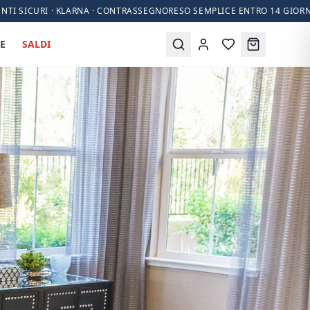
NTI SICURI · KLARNA · CONTRASSEGNO
RESO SEMPLICE ENTRO 14 GIORN
E
SALDI