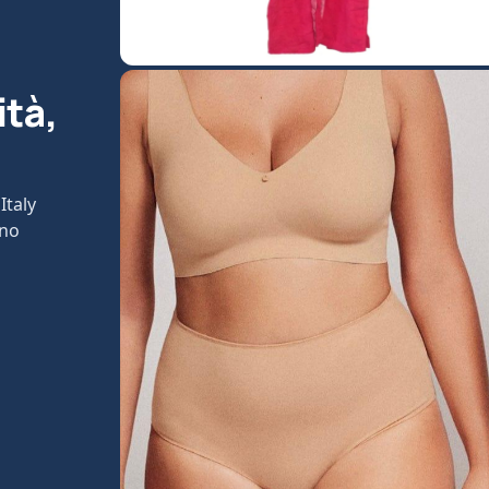
ità,
Italy
ono