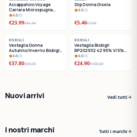
Accappatoio Voyage
Slip Donna Gisela
SALDI
SALDI
Carrara Microspugna
4.6
(
0
)
Cotone
4.6
(
0
)
€
23.99
€
5.46
€
41.34
€
7.00
-
30
%
-
75
%
BISBIGLI
BISBIGLI
Vestaglia Donna
Vestaglia Bisbigli
SALDI
SALDI
Autunno/Inverno Bisbigli
BP202932 42 95% VI 5%
BO288632
EA
4.6
(
0
)
4.6
(
0
)
€
37.80
€
24.90
€
54.00
€
100.00
Nuovi arrivi
Vedi tutti
I nostri marchi
Tutti i marchi