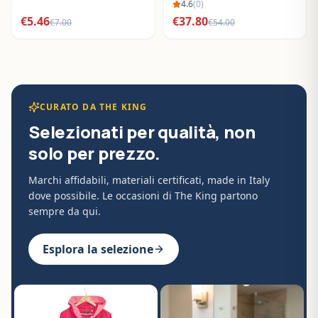
BO288632
4.6
(
0
)
€
5.46
€
37.80
€
7.00
€
54.00
CURATO DA THE KING
Selezionati per qualità, non
solo per prezzo.
Marchi affidabili, materiali certificati, made in Italy
dove possibile. Le occasioni di The King partono
sempre da qui.
Esplora la selezione