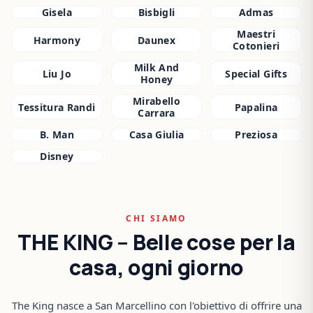
Gisela
Bisbigli
Admas
Maestri
Harmony
Daunex
Cotonieri
Milk And
Liu Jo
Special Gifts
Honey
Mirabello
Tessitura Randi
Papalina
Carrara
B. Man
Casa Giulia
Preziosa
Disney
CHI SIAMO
THE KING – Belle cose per la
casa, ogni giorno
The King nasce a San Marcellino con l'obiettivo di offrire una