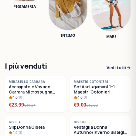
PIGIAMERIA
INTIMO
MARE
I più venduti
Vedi tutti
-
42
%
-
25
%
MIRABELLO CARRARA
MAESTRI COTONIERI
Accappatoio Voyage
Set Asciugamani 1+1
SALDI
SALDI
Carrara Microspugna
Maestri Cotonieri
Cotone
Eternity Spugna di
4.6
(
0
)
4.6
(
0
)
Cotone
€
23.99
€
9.00
€
41.34
€
12.00
-
22
%
-
30
%
GISELA
BISBIGLI
Slip Donna Gisela
Vestaglia Donna
SALDI
SALDI
Autunno/Inverno Bisbigli
4.6
(
0
)