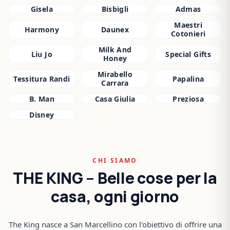
Gisela
Bisbigli
Admas
Maestri
Harmony
Daunex
Cotonieri
Milk And
Liu Jo
Special Gifts
Honey
Mirabello
Tessitura Randi
Papalina
Carrara
B. Man
Casa Giulia
Preziosa
Disney
CHI SIAMO
THE KING – Belle cose per la
casa, ogni giorno
The King nasce a San Marcellino con l'obiettivo di offrire una