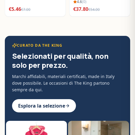
BO288632
4.6
(
0
)
€
5.46
€
37.80
€
7.00
€
54.00
CURATO DA THE KING
Selezionati per qualità, non
solo per prezzo.
Marchi affidabili, materiali certificati, made in Italy
dove possibile. Le occasioni di The King partono
sempre da qui.
Esplora la selezione