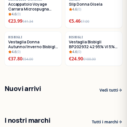
Accappatoio Voyage
Slip Donna Gisela
SALDI
SALDI
Carrara Microspugna
4.6
(
0
)
Cotone
4.6
(
0
)
€
23.99
€
5.46
€
41.34
€
7.00
-
30
%
-
75
%
BISBIGLI
BISBIGLI
Vestaglia Donna
Vestaglia Bisbigli
SALDI
SALDI
Autunno/Inverno Bisbigli
BP202932 42 95% VI 5%
BO288632
EA
4.6
(
0
)
4.6
(
0
)
€
37.80
€
24.90
€
54.00
€
100.00
Nuovi arrivi
Vedi tutti
I nostri marchi
Tutti i marchi