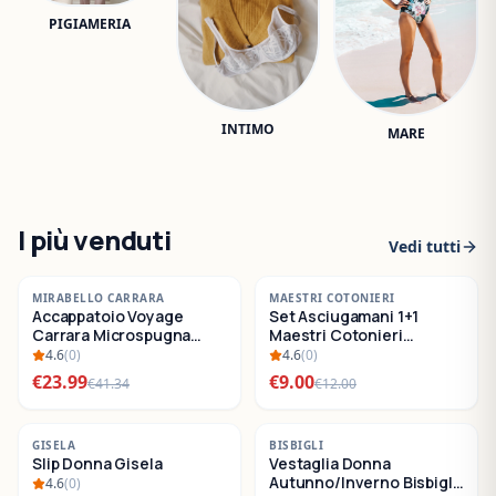
PIGIAMERIA
INTIMO
MARE
I più venduti
Vedi tutti
-
42
%
-
25
%
MIRABELLO CARRARA
MAESTRI COTONIERI
Accappatoio Voyage
Set Asciugamani 1+1
SALDI
SALDI
Carrara Microspugna
Maestri Cotonieri
Cotone
Eternity Spugna di
4.6
(
0
)
4.6
(
0
)
Cotone
€
23.99
€
9.00
€
41.34
€
12.00
-
22
%
-
30
%
GISELA
BISBIGLI
Slip Donna Gisela
Vestaglia Donna
SALDI
SALDI
Autunno/Inverno Bisbigli
4.6
(
0
)