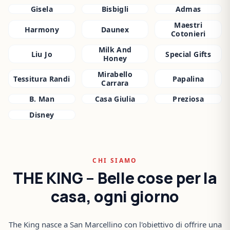
Gisela
Bisbigli
Admas
Maestri
Harmony
Daunex
Cotonieri
Milk And
Liu Jo
Special Gifts
Honey
Mirabello
Tessitura Randi
Papalina
Carrara
B. Man
Casa Giulia
Preziosa
Disney
CHI SIAMO
THE KING – Belle cose per la
casa, ogni giorno
The King nasce a San Marcellino con l'obiettivo di offrire una