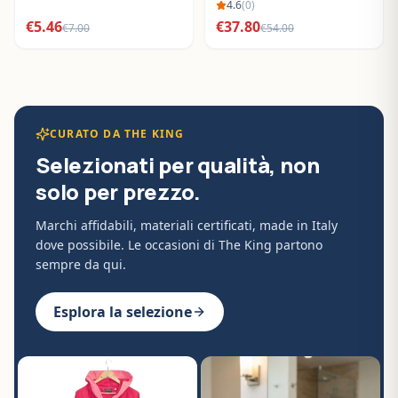
BO288632
4.6
(
0
)
€
5.46
€
37.80
€
7.00
€
54.00
CURATO DA THE KING
Selezionati per qualità, non
solo per prezzo.
Marchi affidabili, materiali certificati, made in Italy
dove possibile. Le occasioni di The King partono
sempre da qui.
Esplora la selezione