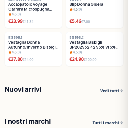
Accappatoio Voyage
Slip Donna Gisela
SALDI
SALDI
Carrara Microspugna
4.6
(
0
)
Cotone
4.6
(
0
)
€
23.99
€
5.46
€
41.34
€
7.00
-
30
%
-
75
%
BISBIGLI
BISBIGLI
Vestaglia Donna
Vestaglia Bisbigli
SALDI
SALDI
Autunno/Inverno Bisbigli
BP202932 42 95% VI 5%
BO288632
EA
4.6
(
0
)
4.6
(
0
)
€
37.80
€
24.90
€
54.00
€
100.00
Nuovi arrivi
Vedi tutti
I nostri marchi
Tutti i marchi