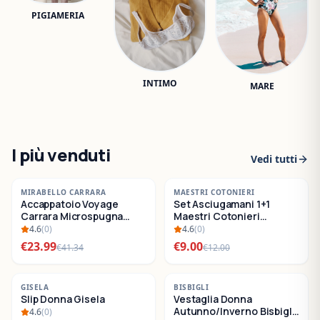
PIGIAMERIA
INTIMO
MARE
I più venduti
Vedi tutti
-
42
%
-
25
%
MIRABELLO CARRARA
MAESTRI COTONIERI
Accappatoio Voyage
Set Asciugamani 1+1
SALDI
SALDI
Carrara Microspugna
Maestri Cotonieri
Cotone
Eternity Spugna di
4.6
(
0
)
4.6
(
0
)
Cotone
€
23.99
€
9.00
€
41.34
€
12.00
-
22
%
-
30
%
GISELA
BISBIGLI
Slip Donna Gisela
Vestaglia Donna
SALDI
SALDI
Autunno/Inverno Bisbigli
4.6
(
0
)